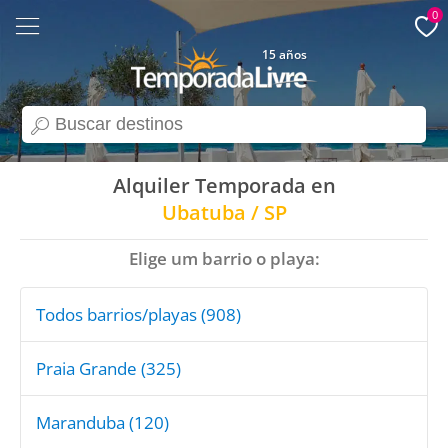
0
15 años
search
Alquiler Temporada en
Ubatuba / SP
Elige um barrio o playa:
Todos barrios/playas (908)
Praia Grande (325)
Maranduba (120)