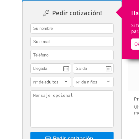
Pedir cotización!
Ha
Si 
contact_name
par
De
contact_email
Ok
contact_phone
adults
children
contact_message
Pr
Ul
m
Pedir cotización →