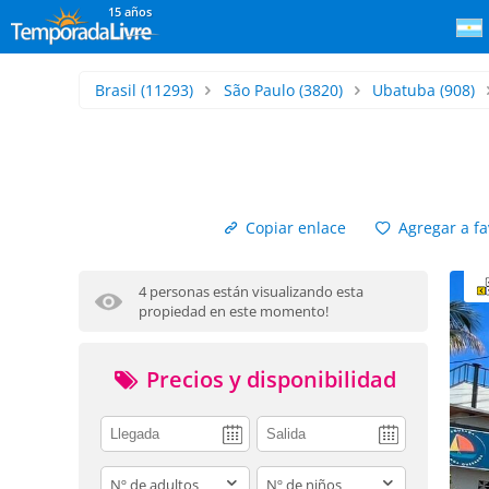
15 años
Brasil
(11293)
São Paulo
(3820)
Ubatuba
(908)
Copiar enlace
Agregar a fa
4 personas están visualizando esta
propiedad en este momento!
Precios y disponibilidad
adults
children