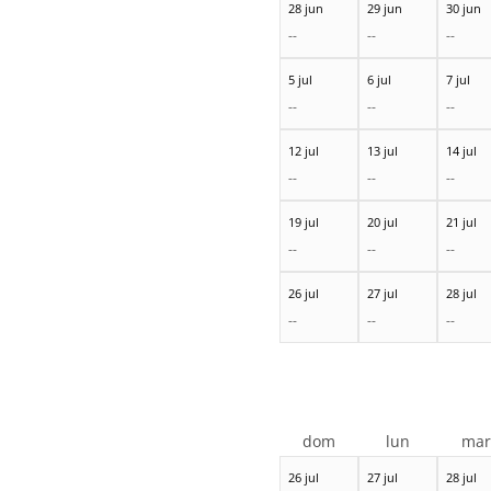
28 jun
29 jun
30 jun
--
--
--
5 jul
6 jul
7 jul
--
--
--
12 jul
13 jul
14 jul
--
--
--
19 jul
20 jul
21 jul
--
--
--
26 jul
27 jul
28 jul
--
--
--
dom
lun
ma
26 jul
27 jul
28 jul