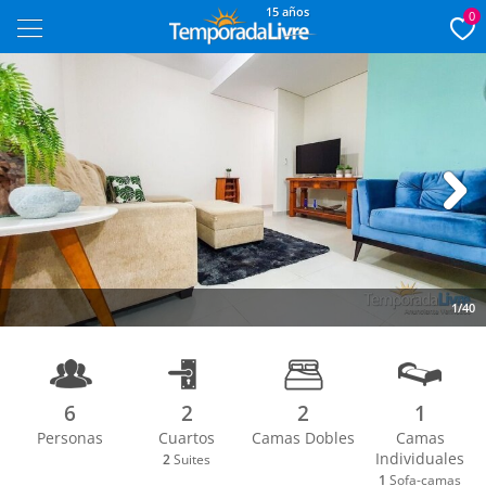
15 años
0
Next
1/40
6
2
2
1
Personas
Cuartos
Camas Dobles
Camas
Individuales
2
Suites
1
Sofa-camas