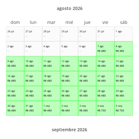
agosto 2026
dom
lun
mar
mié
jue
vie
sáb
26 jul
27 jul
28 jul
29 jul
30 jul
31 jul
1 ago
--
--
--
--
--
--
--
2 ago
3 ago
4 ago
5 ago
6 ago
7 ago
8 ago
--
--
--
--
--
R$
480
R$
480
9 ago
10 ago
11 ago
12 ago
13 ago
14 ago
15 ago
R$
480
R$
480
R$
480
R$
480
R$
480
R$
480
R$
480
16 ago
17 ago
18 ago
19 ago
20 ago
21 ago
22 ago
R$
480
R$
480
R$
480
R$
480
R$
480
R$
480
R$
480
23 ago
24 ago
25 ago
26 ago
27 ago
28 ago
29 ago
R$
480
R$
480
R$
480
R$
480
R$
480
R$
480
R$
480
30 ago
31 ago
1 sep
2 sep
3 sep
4 sep
5 sep
R$
480
R$
480
R$
480
R$
480
R$
480
R$
750
R$
750
septiembre 2026