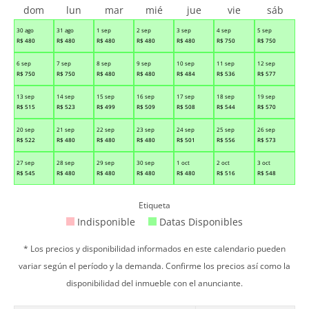
dom
lun
mar
mié
jue
vie
sáb
30 ago
31 ago
1 sep
2 sep
3 sep
4 sep
5 sep
R$
480
R$
480
R$
480
R$
480
R$
480
R$
750
R$
750
6 sep
7 sep
8 sep
9 sep
10 sep
11 sep
12 sep
R$
750
R$
750
R$
480
R$
480
R$
484
R$
536
R$
577
13 sep
14 sep
15 sep
16 sep
17 sep
18 sep
19 sep
R$
515
R$
523
R$
499
R$
509
R$
508
R$
544
R$
570
20 sep
21 sep
22 sep
23 sep
24 sep
25 sep
26 sep
R$
522
R$
480
R$
480
R$
480
R$
501
R$
556
R$
573
27 sep
28 sep
29 sep
30 sep
1 oct
2 oct
3 oct
R$
545
R$
480
R$
480
R$
480
R$
480
R$
516
R$
548
Etiqueta
Indisponible
Datas Disponibles
* Los precios y disponibilidad informados en este calendario pueden
variar según el período y la demanda. Confirme los precios así como la
disponibilidad del inmueble con el anunciante.