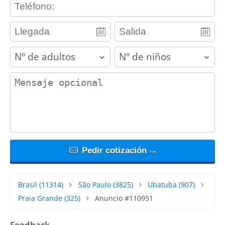
contact_phone
adults
children
contact_message
Pedir cotización →
Brasil
(11314)
São Paulo
(3825)
Ubatuba
(907)
Praia Grande
(325)
Anuncio #110951
Feedback