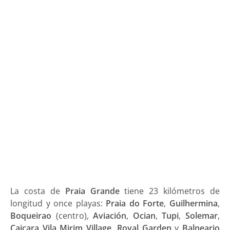
La costa de
Praia Grande
tiene 23 kilómetros de
longitud y once playas:
Praia do Forte
,
Guilhermina
,
Boqueirao
(centro),
Aviación
,
Ocian
,
Tupi
,
Solemar
,
Caiçara
Vila Mirim
Village
,
Royal Garden
y
Balneario