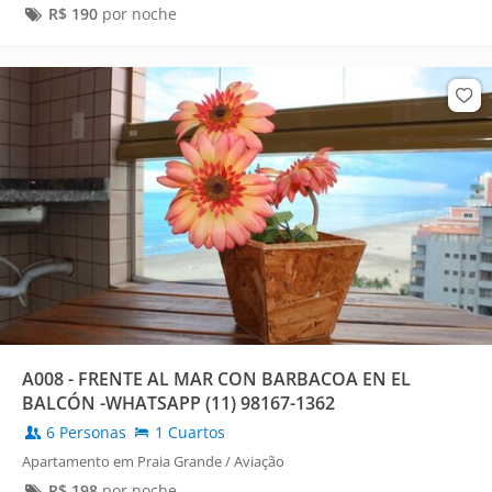
R$
190
por noche
A008 - FRENTE AL MAR CON BARBACOA EN EL
BALCÓN -WHATSAPP (11) 98167-1362
6 Personas
1 Cuartos
Apartamento em Praia Grande / Aviação
R$
198
por noche