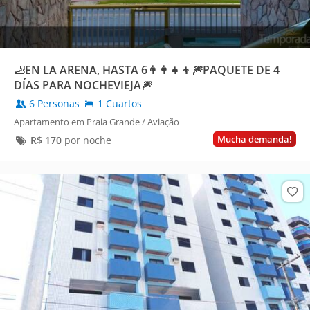
🦶EN LA ARENA, HASTA 6👨‍👩‍👧‍👦🎆PAQUETE DE 4
DÍAS PARA NOCHEVIEJA🎆
6 Personas
1 Cuartos
Apartamento em Praia Grande / Aviação
Mucha demanda!
R$
170
por noche