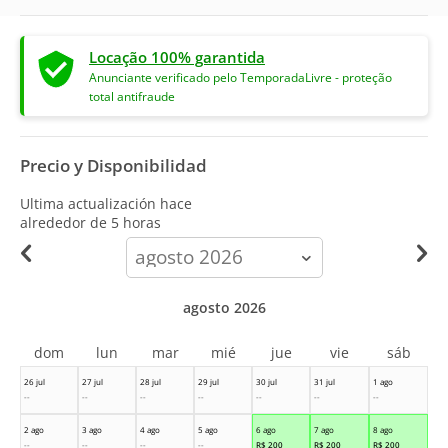
Locação 100% garantida
Anunciante verificado pelo TemporadaLivre - proteção
total antifraude
Precio y Disponibilidad
Ultima actualización hace
alrededor de 5 horas
calendar-
month
agosto 2026
dom
lun
mar
mié
jue
vie
sáb
26 jul
27 jul
28 jul
29 jul
30 jul
31 jul
1 ago
--
--
--
--
--
--
--
2 ago
3 ago
4 ago
5 ago
6 ago
7 ago
8 ago
--
--
--
--
R$
200
R$
200
R$
200