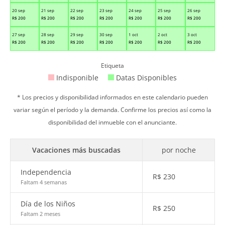
20 sep
21 sep
22 sep
23 sep
24 sep
25 sep
26 sep
R$
200
R$
200
R$
200
R$
200
R$
200
R$
200
R$
200
27 sep
28 sep
29 sep
30 sep
1 oct
2 oct
3 oct
R$
200
R$
200
R$
200
R$
200
R$
200
R$
200
R$
200
Etiqueta
Indisponible
Datas Disponibles
* Los precios y disponibilidad informados en este calendario pueden
variar según el período y la demanda. Confirme los precios así como la
disponibilidad del inmueble con el anunciante.
Vacaciones más buscadas
por noche
Independencia
R$
230
Faltam 4 semanas
Día de los Niños
R$
250
Faltam 2 meses