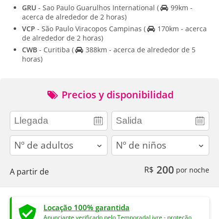
GRU
- Sao Paulo Guarulhos International
(
99km -
acerca de alrededor de 2 horas)
VCP
- São Paulo Viracopos Campinas
(
170km - acerca
de alrededor de 2 horas)
CWB
- Curitiba
(
388km - acerca de alrededor de 5
horas)
Precios y disponibilidad
adults
children
200
R$
por noche
A partir de
Locação 100% garantida
Anunciante verificado pelo TemporadaLivre - proteção