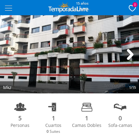
15 años
0
Next
Mkz
1/15
5
1
1
0
Personas
Cuartos
Camas Dobles
Sofa-camas
0
Suites