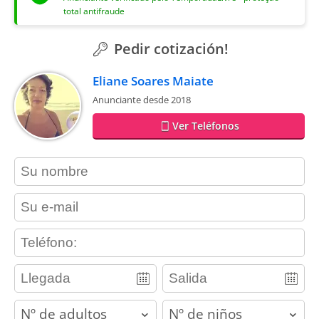
total antifraude
Pedir cotización!
Eliane Soares Maiate
Anunciante desde 2018
Ver Teléfonos
contact_name
contact_email
contact_phone
adults
children