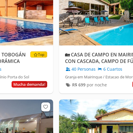
N TOBOGÁN
🏡 CASA DE CAMPO EN MAIRI
Top
NORÁMICA
CON CASCADA, CAMPO DE F
O SOL
s
40 Personas
6 Cuartos
nio Porta do Sol
Granja em Mairinque / Estacao de Mor
Mucha demanda!
R$
699
por noche