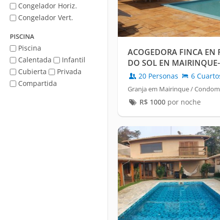
Congelador Horiz.
Congelador Vert.
PISCINA
Piscina
ACOGEDORA FINCA EN 
Calentada
Infantil
DO SOL EN MAIRINQUE
Cubierta
Privada
20 Personas
6 Cuarto
Compartida
Granja em Mairinque / Condomí
R$
1000
por noche