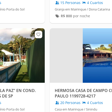
PERFECTAS!
s
15 Personas
4 Cuartos
nio Porta do Sol
Granja em Mairinque / Dona Catarina
R$
800
por noche
LA PAZ" EN COND.
HERMOSA CASA DE CAMPO C
 DE SP
PAULO 1199728-4217
s
20 Personas
4 Cuartos
nio Porta do Sol
Casa em Mairinque / Sinindu