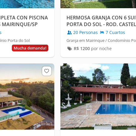
PLETA CON PISCINA
HERMOSA GRANJA CON 6 SUIT
S MAIRINQUE/SP
PORTA DO SOL - ROD. CAST
s
20 Personas
7 Cuartos
nio Porta do Sol
Granja em Mairinque / Condomínio Por
Mucha demanda!
R$
1200
por noche