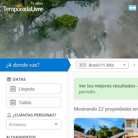
15 años
¿A donde vas?
🇧🇷 Brasil (11.300)
DATAS
Ver los mejores resultados
período.
Mostrando 22 propiedades
e
¿CUÁNTAS PERSONAS?
¿Cuántas
personas?
ALOJAMIENTOS