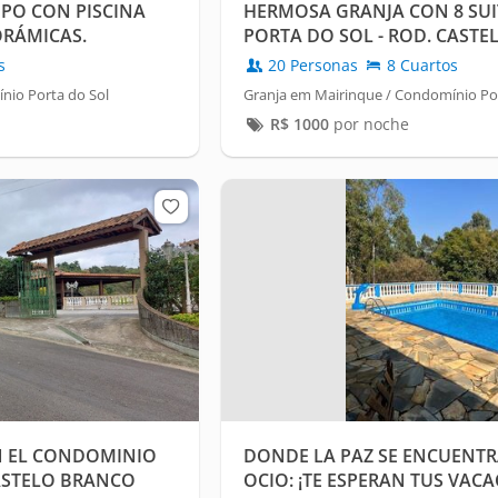
MPO CON PISCINA
HERMOSA GRANJA CON 8 SUIT
ORÁMICAS.
PORTA DO SOL - ROD. CAST
s
20 Personas
8 Cuartos
nio Porta do Sol
Granja em Mairinque / Condomínio Por
R$
1000
por noche
N EL CONDOMINIO
DONDE LA PAZ SE ENCUENTR
ASTELO BRANCO
OCIO: ¡TE ESPERAN TUS VAC