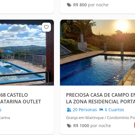
R$
800
por noche
 68 CASTELO
PRECIOSA CASA DE CAMPO E
CATARINA OUTLET
LA ZONA RESIDENCIAL PORT
MAIRINQUE - SP.
s
20 Personas
6 Cuartos
tarina
Granja em Mairinque / Condomínio Por
R$
1000
por noche