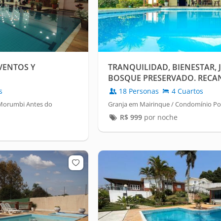
VENTOS Y
TRANQUILIDAD, BIENESTAR, 
BOSQUE PRESERVADO. RECA
RITA
s
18 Personas
4 Cuartos
 Morumbi Antes do
Granja em Mairinque / Condomínio Por
R$
999
por noche