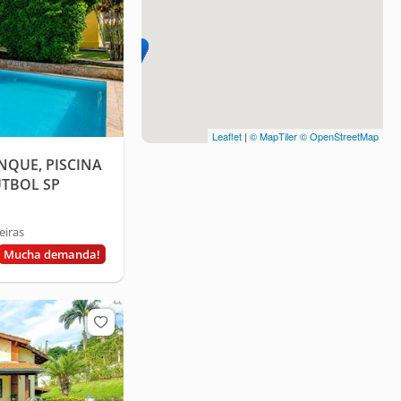
Leaflet
|
© MapTiler
© OpenStreetMap
NQUE, PISCINA
ÚTBOL SP
eiras
Mucha demanda!