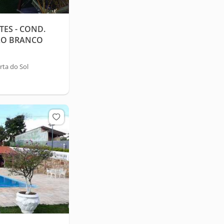
ES - COND.
ELO BRANCO
ta do Sol