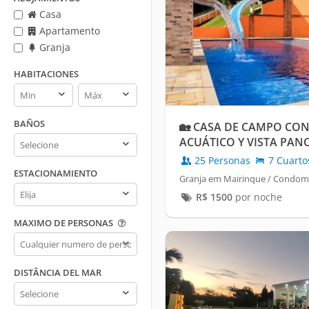
Casa
Apartamento
Granja
HABITACIONES
Habitaciones
Habitaciones
min
max
BAÑOS
🏡 CASA DE CAMPO CO
Baños
ACUÁTICO Y VISTA PA
CONDOMINIO PORTA D
25 Personas
7 Cuarto
ESTACIONAMIENTO
Granja em Mairinque / Condomí
Estacionamiento
R$
1500
por noche
MAXIMO DE PERSONAS
Maximo
de
personas
DISTÂNCIA DEL MAR
Distância
del