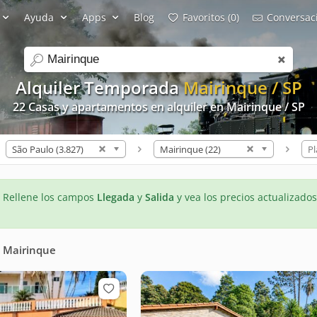
Ayuda
Apps
Blog
Favoritos (0)
Conversaci
search
Alquiler Temporada
Mairinque / SP
22 Casas y apartamentos en alquiler en Mairinque / SP
São Paulo (3.827)
Mairinque (22)
Pl
- Rellene los campos
Llegada
y
Salida
y vea los precios actualizados
n
Mairinque