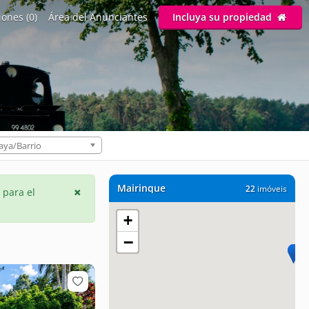
ones (0)
Área del Anunciantes
Incluya su propiedad
aya/Barrio
Mairinque
22
imóveis
 para el
+
−