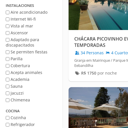
mar
INSTALACIONES
Aire acondicionado
Internet Wi-fi
Vista al mar
Ascensor
CHÁCARA PICOVINHO E
Adaptado para
TEMPORADAS
discapacitados
Se permiten fiestas
34 Personas
4 Cuarto
Parilla
Granja em Mairinque / Parque
Cobertura
Eebandilha
Acepta animales
R$
1750
por noche
Academia
Sauna
Jacuzzi
Chimenea
COCINA
Cozinha
Refrigerador