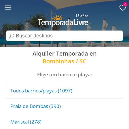
0
15 años
search
Alquiler Temporada en
Bombinhas / SC
Elige um barrio o playa:
Todos barrios/playas (1097)
Praia de Bombas (390)
Mariscal (278)