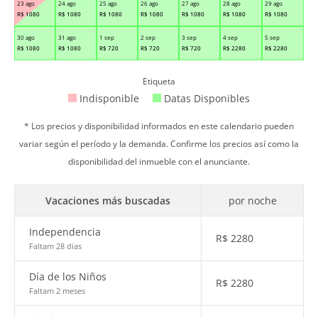
23 ago
24 ago
25 ago
26 ago
27 ago
28 ago
29 ago
R$
1080
R$
1080
R$
1080
R$
1080
R$
1080
R$
1080
R$
1080
30 ago
31 ago
1 sep
2 sep
3 sep
4 sep
5 sep
R$
1080
R$
1080
R$
720
R$
720
R$
720
R$
2280
R$
2280
Etiqueta
Indisponible
Datas Disponibles
* Los precios y disponibilidad informados en este calendario pueden
variar según el período y la demanda. Confirme los precios así como la
disponibilidad del inmueble con el anunciante.
Vacaciones más buscadas
por noche
Independencia
R$
2280
Faltam 28 dias
Día de los Niños
R$
2280
Faltam 2 meses