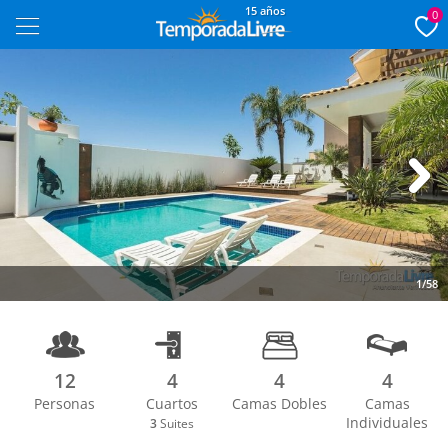
15 años
0
Next
1/58
12
4
4
4
Personas
Cuartos
Camas Dobles
Camas
Individuales
3
Suites