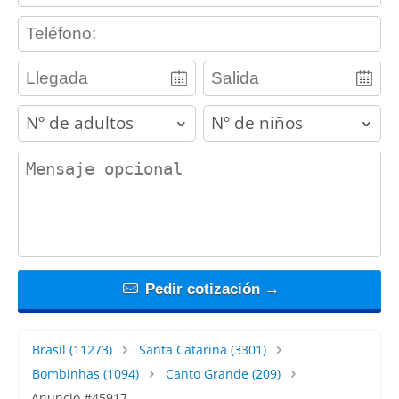
contact_phone
adults
children
contact_message
Pedir cotización →
Brasil
(11273)
Santa Catarina
(3301)
Bombinhas
(1094)
Canto Grande
(209)
Anuncio #45917