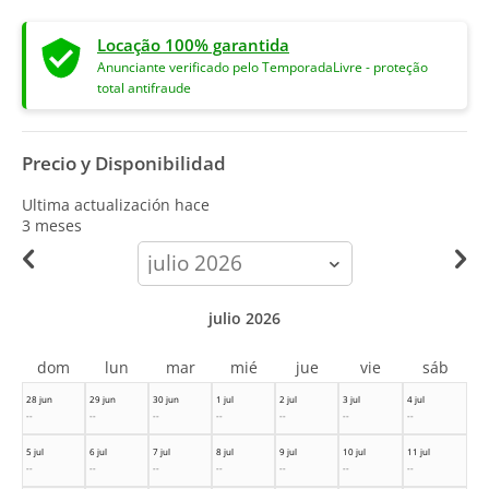
Locação 100% garantida
Anunciante verificado pelo TemporadaLivre - proteção
total antifraude
Precio y Disponibilidad
Ultima actualización hace
3 meses
calendar-
month
julio 2026
dom
lun
mar
mié
jue
vie
sáb
28 jun
29 jun
30 jun
1 jul
2 jul
3 jul
4 jul
--
--
--
--
--
--
--
5 jul
6 jul
7 jul
8 jul
9 jul
10 jul
11 jul
--
--
--
--
--
--
--