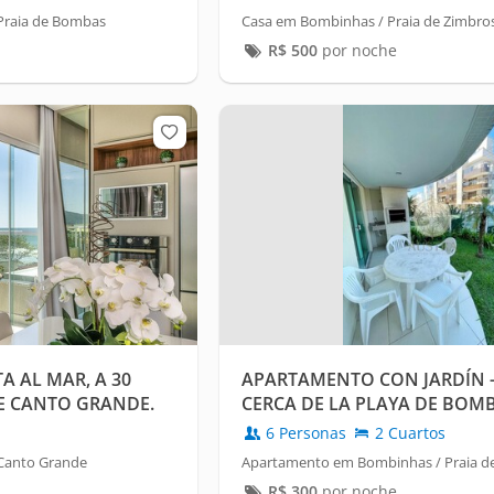
Praia de Bombas
Casa em Bombinhas / Praia de Zimbro
R$
500
por noche
A AL MAR, A 30
APARTAMENTO CON JARDÍN -
E CANTO GRANDE.
CERCA DE LA PLAYA DE BOM
6 Personas
2 Cuartos
Canto Grande
Apartamento em Bombinhas / Praia d
R$
300
por noche