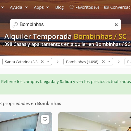
Ayuda
Apps
Blog
Favoritos (0)
Conversaci
search
Alquiler Temporada
Bombinhas / SC
1.098 Casas y apartamentos en alquiler en Bombinhas / SC
Santa Catarina (3.321)
Bombinhas (1.098)
Pl
- Rellene los campos
Llegada
y
Salida
y vea los precios actualizados
8 propriedades
en
Bombinhas