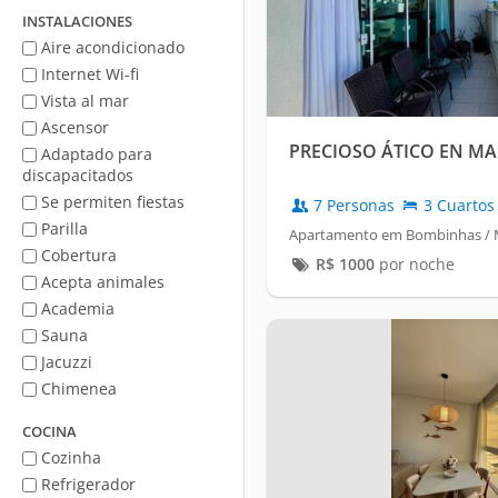
mar
INSTALACIONES
Aire acondicionado
Internet Wi-fi
Vista al mar
Ascensor
PRECIOSO ÁTICO EN MA
Adaptado para
discapacitados
Se permiten fiestas
7 Personas
3 Cuartos
Parilla
Apartamento em Bombinhas / M
Cobertura
R$
1000
por noche
Acepta animales
Academia
Sauna
Jacuzzi
Chimenea
COCINA
Cozinha
Refrigerador