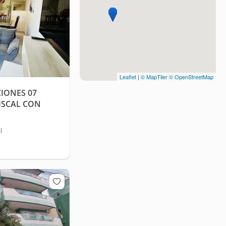
Leaflet
|
© MapTiler
© OpenStreetMap
IONES 07
ISCAL CON
l