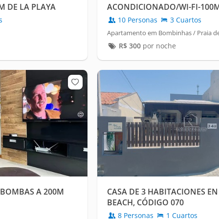
M DE LA PLAYA
ACONDICIONADO/WI-FI-100
s
10 Personas
3 Cuartos
Apartamento em Bombinhas / Praia 
R$
300
por noche
T BOMBAS A 200M
CASA DE 3 HABITACIONES E
BEACH, CÓDIGO 070
8 Personas
1 Cuartos