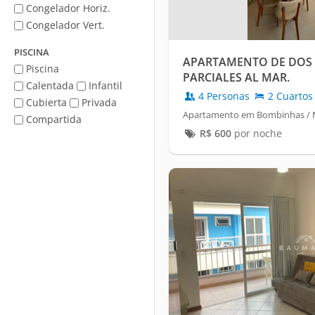
Congelador Horiz.
Congelador Vert.
PISCINA
APARTAMENTO DE DOS S
Piscina
PARCIALES AL MAR.
Calentada
Infantil
4 Personas
2 Cuartos
Cubierta
Privada
Apartamento em Bombinhas / M
Compartida
R$
600
por noche