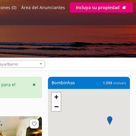
ones (0)
Área del Anunciantes
Incluya su propiedad
aya/Barrio
Bombinhas
1.098
imóveis
 para el
+
−