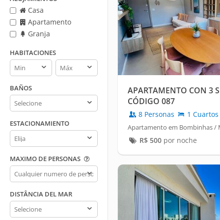
Casa
Apartamento
Granja
HABITACIONES
Habitaciones
Habitaciones
min
max
BAÑOS
APARTAMENTO CON 3 SU
Baños
CÓDIGO 087
8 Personas
1 Cuartos
ESTACIONAMIENTO
Apartamento em Bombinhas / M
Estacionamiento
R$
500
por noche
MAXIMO DE PERSONAS
Maximo
de
personas
DISTÂNCIA DEL MAR
Distância
del