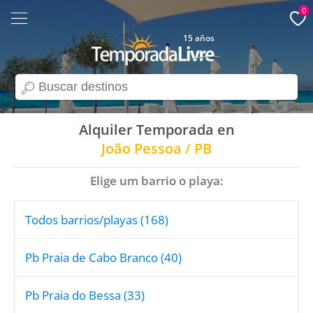
0
15 años
search
Alquiler Temporada en
João Pessoa / PB
Elige um barrio o playa:
Todos barrios/playas (168)
Pb Praia de Cabo Branco (40)
Pb Praia do Bessa (33)