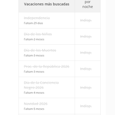
por
Vacaciones más buscadas
noche
Independencia
Indisp.
Faltam 29 dias
Día de los Niños
Indisp.
Faltam 2 meses
Día de los Muertos
Indisp.
Faltam 3 meses
Proc. de la República 2026
Indisp.
Faltam 3 meses
Día de la Conciencia
Negro 2026
Indisp.
Faltam 4 meses
Navidad 2026
Indisp.
Faltam 5 meses