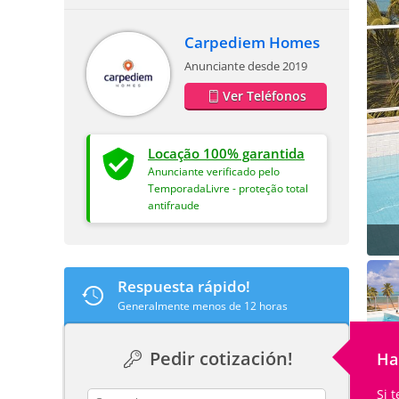
Carpediem Homes
Anunciante desde 2019
Ver Teléfonos
Locação 100% garantida
Anunciante verificado pelo
TemporadaLivre - proteção total
antifraude
Respuesta rápido!
Generalmente menos de 12 horas
Pedir cotización!
Ha
Si 
contact_name