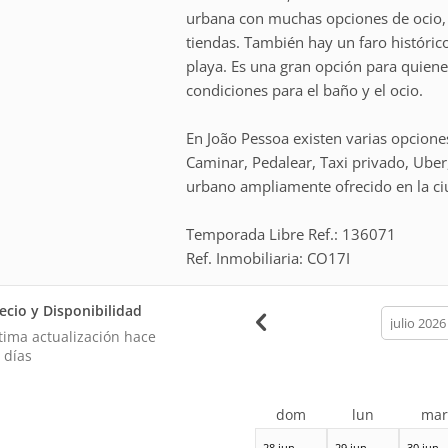
urbana con muchas opciones de ocio, 
tiendas. También hay un faro históric
playa. Es una gran opción para quien
condiciones para el baño y el ocio.
En João Pessoa existen varias opciones
Caminar, Pedalear, Taxi privado, Uber
urbano ampliamente ofrecido en la ci
Temporada Libre Ref.: 136071
Ref. Inmobiliaria: CO17I
ecio y Disponibilidad
calendar
month
tima actualización hace
 días
dom
lun
ma
28 jun
29 jun
30 jun