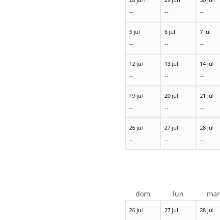
--
--
--
5 jul
6 jul
7 jul
--
--
--
12 jul
13 jul
14 jul
--
--
--
19 jul
20 jul
21 jul
--
--
--
26 jul
27 jul
28 jul
--
--
--
dom
lun
ma
26 jul
27 jul
28 jul