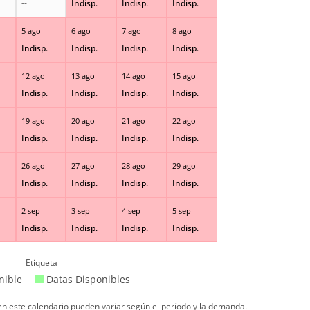
--
Indisp.
Indisp.
Indisp.
5 ago
6 ago
7 ago
8 ago
Indisp.
Indisp.
Indisp.
Indisp.
12 ago
13 ago
14 ago
15 ago
Indisp.
Indisp.
Indisp.
Indisp.
19 ago
20 ago
21 ago
22 ago
Indisp.
Indisp.
Indisp.
Indisp.
26 ago
27 ago
28 ago
29 ago
Indisp.
Indisp.
Indisp.
Indisp.
2 sep
3 sep
4 sep
5 sep
Indisp.
Indisp.
Indisp.
Indisp.
Etiqueta
nible
Datas Disponibles
 en este calendario pueden variar según el período y la demanda.