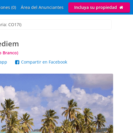
ones (0)
Área del Anunciantes
Incluya su propiedad
ria: CO17I)
pediem
o Branco)
sapp
Compartir en Facebook