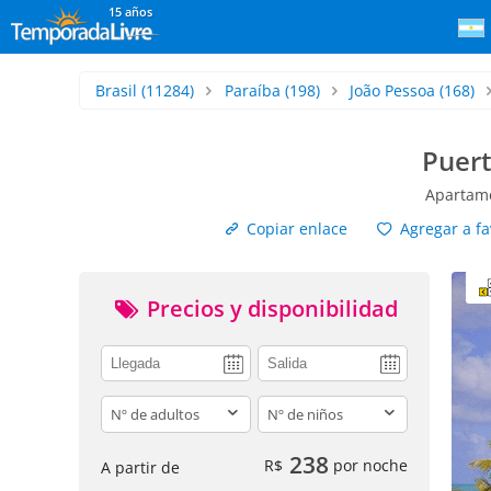
15 años
Brasil
(11284)
Paraíba
(198)
João Pessoa
(168)
Puert
Apartame
Copiar enlace
Agregar a fa
Precios y disponibilidad
adults
children
238
R$
por noche
A partir de