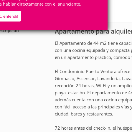
4
2
a hablar directamente con el anunciante.
Personas
Cuartos
1
Suite
, entendi!
Apartamento para alquile
scripción
El Apartamento de 44 m2 tiene capaci
con una cocina equipada y compacta pa
en un apartamento práctico, cómodo 
El Condominio Puerto Ventura ofrece u
Gimnasio, Ascensor, Lavandería, Lavado
recepción 24 horas, Wi-Fi y un amplio
playa. estación. El departamento de 4
además cuenta con una cocina equipad
con fácil acceso a las principales vías 
ciudad, bares y restaurantes.
72 horas antes del check-in, el huéspe