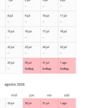
--
--
--
--
8 jul
9 jul
10 jul
11 jul
--
--
--
--
15 jul
16 jul
17 jul
18 jul
--
--
--
--
22 jul
23 jul
24 jul
25 jul
--
--
--
--
29 jul
30 jul
31 jul
1 ago
--
Indisp.
Indisp.
Indisp.
agosto 2026
r
mié
jue
vie
sáb
29 jul
30 jul
31 jul
1 ago