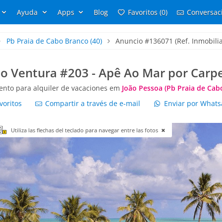
Ayuda
Apps
Blog
Favoritos (0)
Conversaci
Pb Praia de Cabo Branco
(40)
Anuncio #136071 (Ref. Inmobilia
o Ventura #203 - Apê Ao Mar por Car
nto para alquiler de vacaciones em
João Pessoa (Pb Praia de Cab
voritos
Compartir a través de e-mail
Enviar por What
Utiliza las flechas del teclado para navegar entre las fotos