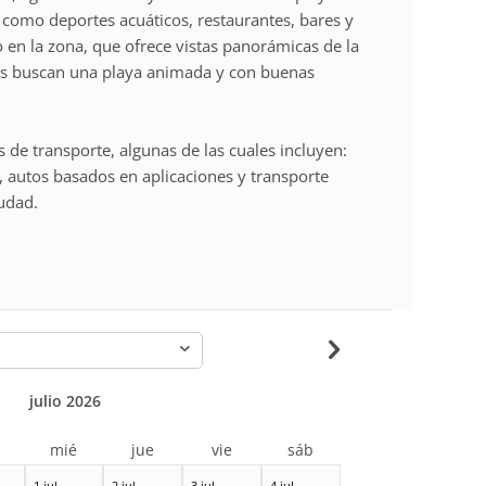
como deportes acuáticos, restaurantes, bares y
o en la zona, que ofrece vistas panorámicas de la
es buscan una playa animada y con buenas
 de transporte, algunas de las cuales incluyen:
, autos basados en aplicaciones y transporte
udad.
-
julio 2026
r
mié
jue
vie
sáb
1 jul
2 jul
3 jul
4 jul