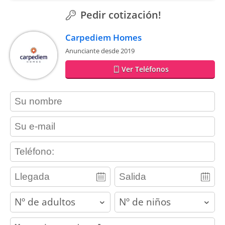
Pedir cotización!
Carpediem Homes
Anunciante desde 2019
Ver Teléfonos
contact_name
contact_email
contact_phone
adults
children
contact_message