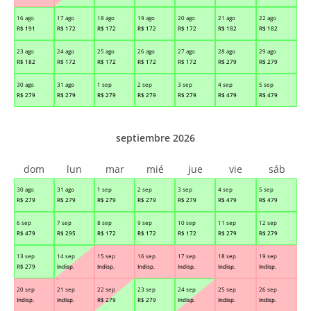
16 ago
17 ago
18 ago
19 ago
20 ago
21 ago
22 ago
R$
191
R$
172
R$
172
R$
172
R$
172
R$
182
R$
182
23 ago
24 ago
25 ago
26 ago
27 ago
28 ago
29 ago
R$
182
R$
172
R$
172
R$
172
R$
172
R$
279
R$
279
30 ago
31 ago
1 sep
2 sep
3 sep
4 sep
5 sep
R$
279
R$
279
R$
279
R$
279
R$
279
R$
479
R$
479
septiembre 2026
dom
lun
mar
mié
jue
vie
sáb
30 ago
31 ago
1 sep
2 sep
3 sep
4 sep
5 sep
R$
279
R$
279
R$
279
R$
279
R$
279
R$
479
R$
479
6 sep
7 sep
8 sep
9 sep
10 sep
11 sep
12 sep
R$
479
R$
295
R$
172
R$
172
R$
172
R$
279
R$
279
13 sep
14 sep
15 sep
16 sep
17 sep
18 sep
19 sep
R$
279
Indisp.
Indisp.
Indisp.
Indisp.
Indisp.
Indisp.
20 sep
21 sep
22 sep
23 sep
24 sep
25 sep
26 sep
Indisp.
Indisp.
R$
279
R$
279
Indisp.
Indisp.
Indisp.