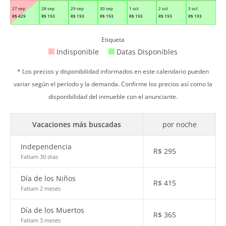
27 sep
28 sep
29 sep
30 sep
1 oct
2 oct
3 oct
R$
429
R$
193
R$
193
R$
193
R$
193
R$
193
R$
193
Etiqueta
Indisponible
Datas Disponibles
* Los precios y disponibilidad informados en este calendario pueden
variar según el período y la demanda. Confirme los precios así como la
disponibilidad del inmueble con el anunciante.
Vacaciones más buscadas
por noche
Independencia
R$
295
Faltam 30 dias
Día de los Niños
R$
415
Faltam 2 meses
Día de los Muertos
R$
365
Faltam 3 meses