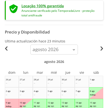
Locação 100% garantida
Anunciante verificado pelo TemporadaLivre - proteção
total antifraude
Precio y Disponibilidad
Ultima actualización hace
23 minutos
calendar-
month
agosto 2026
dom
lun
mar
mié
jue
vie
sáb
26 jul
27 jul
28 jul
29 jul
30 jul
31 jul
1 ago
--
--
--
--
--
--
--
2 ago
3 ago
4 ago
5 ago
6 ago
7 ago
8 ago
--
--
--
--
--
--
Indisp.
9 ago
10 ago
11 ago
12 ago
13 ago
14 ago
15 ago
Indisp.
R$
161
R$
161
R$
161
R$
161
R$
191
R$
191