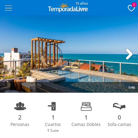
15 años
0
Next
1/46
2
1
1
0
Personas
Cuartos
Camas Dobles
Sofa-camas
1
Suite