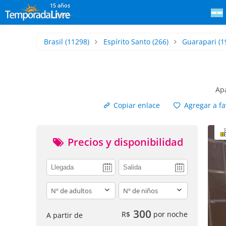
15 años
Brasil
(11298)
Espírito Santo
(266)
Guarapari
(1
Ap
Copiar enlace
Agregar a fa
Precios y disponibilidad
adults
children
300
R$
por noche
A partir de