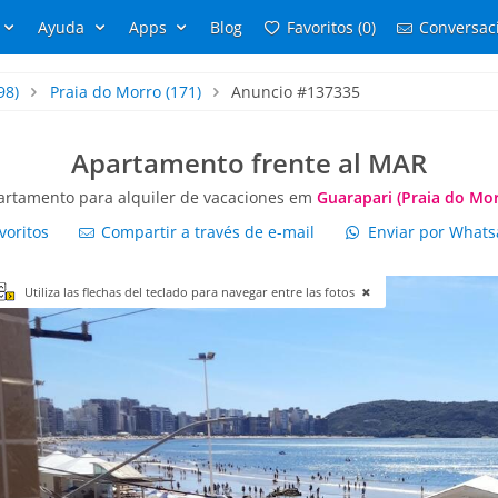
Ayuda
Apps
Blog
Favoritos (0)
Conversaci
98)
Praia do Morro
(171)
Anuncio #137335
Apartamento frente al MAR
artamento para alquiler de vacaciones em
Guarapari (Praia do Mor
voritos
Compartir a través de e-mail
Enviar por What
Utiliza las flechas del teclado para navegar entre las fotos