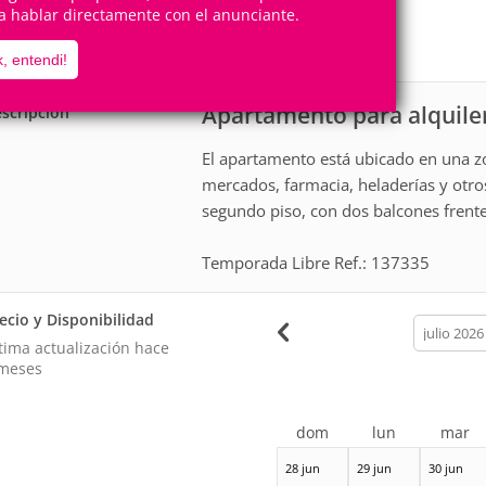
8
3
a hablar directamente con el anunciante.
Personas
Cuartos
1
Suite
, entendi!
Apartamento para alquile
scripción
El apartamento está ubicado en una zon
mercados, farmacia, heladerías y otros
segundo piso, con dos balcones frente a
Temporada Libre Ref.: 137335
ecio y Disponibilidad
calendar
month
tima actualización hace
meses
dom
lun
mar
28 jun
29 jun
30 jun