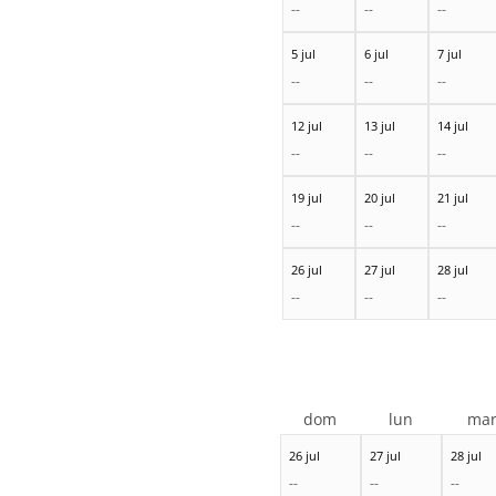
--
--
--
5 jul
6 jul
7 jul
--
--
--
12 jul
13 jul
14 jul
--
--
--
19 jul
20 jul
21 jul
--
--
--
26 jul
27 jul
28 jul
--
--
--
dom
lun
ma
26 jul
27 jul
28 jul
--
--
--