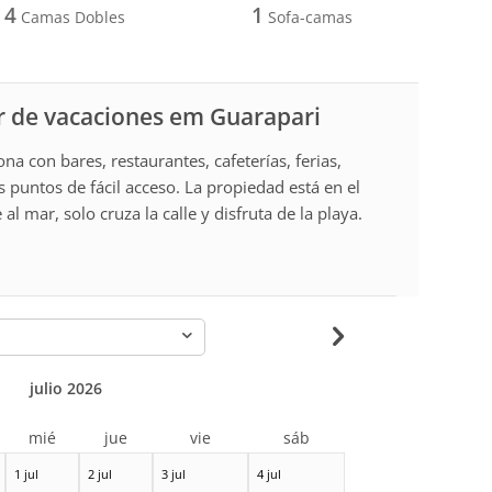
4
1
Camas Dobles
Sofa-camas
r de vacaciones em Guarapari
a con bares, restaurantes, cafeterías, ferias,
 puntos de fácil acceso. La propiedad está en el
l mar, solo cruza la calle y disfruta de la playa.
-
julio 2026
mié
jue
vie
sáb
1 jul
2 jul
3 jul
4 jul