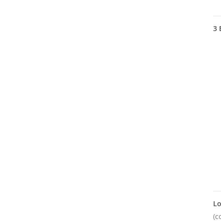
3
E
Lo
(c