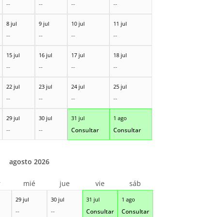
--
--
--
--
8 jul
9 jul
10 jul
11 jul
--
--
--
--
15 jul
16 jul
17 jul
18 jul
--
--
--
--
22 jul
23 jul
24 jul
25 jul
--
--
--
--
29 jul
30 jul
31 jul
1 ago
--
--
Consultar
Consultar
agosto 2026
r
mié
jue
vie
sáb
29 jul
30 jul
31 jul
1 ago
--
--
Consultar
Consultar