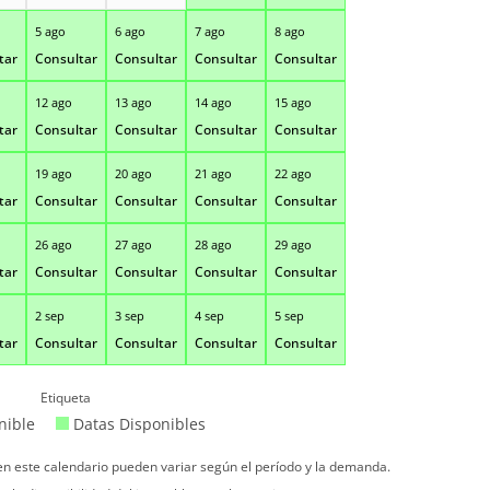
5 ago
6 ago
7 ago
8 ago
tar
Consultar
Consultar
Consultar
Consultar
12 ago
13 ago
14 ago
15 ago
tar
Consultar
Consultar
Consultar
Consultar
19 ago
20 ago
21 ago
22 ago
tar
Consultar
Consultar
Consultar
Consultar
26 ago
27 ago
28 ago
29 ago
tar
Consultar
Consultar
Consultar
Consultar
2 sep
3 sep
4 sep
5 sep
tar
Consultar
Consultar
Consultar
Consultar
Etiqueta
nible
Datas Disponibles
 en este calendario pueden variar según el período y la demanda.