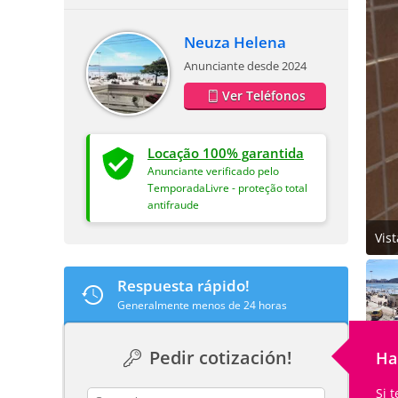
Neuza Helena
Anunciante desde 2024
Ver Teléfonos
Locação 100% garantida
Anunciante verificado pelo
TemporadaLivre - proteção total
antifraude
Vis
Respuesta rápido!
Generalmente menos de 24 horas
Pedir cotización!
Ha
Si 
contact_name