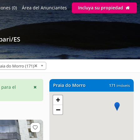
ones (0)
Área del Anunciantes
Incluya su propiedad
pari/ES
aia do Morro (171)
Praia do Morro
171
imóveis
 para el
+
−