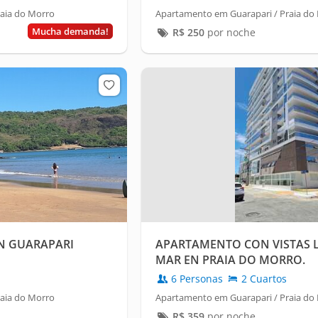
aia do Morro
Apartamento em Guarapari / Praia do
Mucha demanda!
R$
250
por noche
EN GUARAPARI
APARTAMENTO CON VISTAS L
MAR EN PRAIA DO MORRO.
6 Personas
2 Cuartos
aia do Morro
Apartamento em Guarapari / Praia do
R$
359
por noche