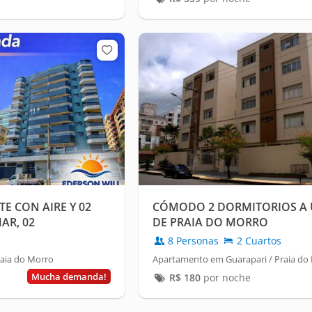
TE CON AIRE Y 02
CÓMODO 2 DORMITORIOS A
AR, 02
DE PRAIA DO MORRO
NTERNET
8 Personas
2 Cuartos
aia do Morro
Apartamento em Guarapari / Praia do
Mucha demanda!
R$
180
por noche