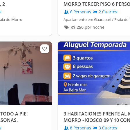
 2
MORRO TERCER PISO 6 PERS
RAIA DO MORRO
s
6 Personas
2 Cuartos
aia do Morro
Apartamento em Guarapari / Praia do
R$
250
por noche
TODO A PIE!
3 HABITACIONES FRENTE AL 
RSONAS.
MORRO - KIOSCO 09 Y 10 CO
s
8 Personas
3 Cuartos