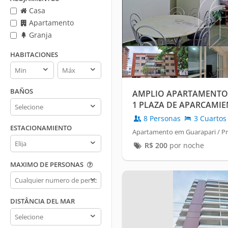
Casa
Apartamento
Granja
HABITACIONES
Habitaciones
Habitaciones
min
max
BAÑOS
AMPLIO APARTAMENTO 
Baños
1 PLAZA DE APARCAMIE
MORRO, GUARAPARI/ES
8 Personas
3 Cuartos
ESTACIONAMIENTO
Apartamento em Guarapari / Pr
Estacionamiento
R$
200
por noche
MAXIMO DE PERSONAS
Maximo
de
personas
DISTÂNCIA DEL MAR
Distância
del