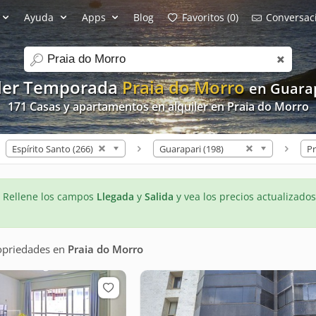
Ayuda
Apps
Blog
Favoritos (0)
Conversaci
search
iler Temporada
Praia do Morro
en Guara
171 Casas y apartamentos en alquiler en Praia do Morro
Espírito Santo (266)
Guarapari (198)
Pr
- Rellene los campos
Llegada
y
Salida
y vea los precios actualizados
opriedades
en
Praia do Morro