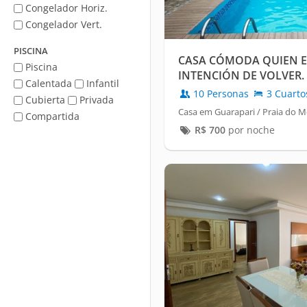
Congelador Horiz.
Congelador Vert.
PISCINA
CASA CÓMODA QUIEN E
Piscina
INTENCIÓN DE VOLVER.
Calentada
Infantil
10 Personas
3 Cuarto
Cubierta
Privada
Casa em Guarapari / Praia do M
Compartida
R$
700
por noche