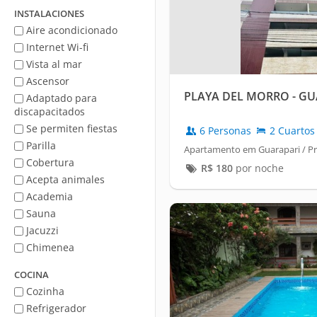
mar
INSTALACIONES
Aire acondicionado
Internet Wi-fi
Vista al mar
Ascensor
PLAYA DEL MORRO - G
Adaptado para
discapacitados
Se permiten fiestas
6 Personas
2 Cuartos
Parilla
Apartamento em Guarapari / Pr
Cobertura
R$
180
por noche
Acepta animales
Academia
Sauna
Jacuzzi
Chimenea
COCINA
Cozinha
Refrigerador