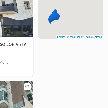
Leaflet
|
© MapTiler
© OpenStreetMap
SO CON VISTA
 Morro