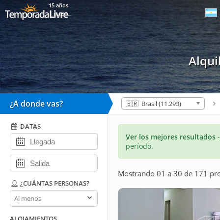
15 años
Alqu
¿A donde vas?
🇧🇷 Brasil (11.293)
DATAS
Ver los mejores resultados
período.
Mostrando 01 a 30 de 171 pr
¿CUÁNTAS PERSONAS?
¿Cuántas
personas?
ALOJAMIENTOS