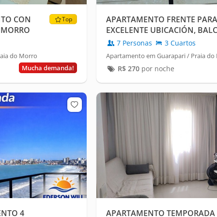
NTO CON
APARTAMENTO FRENTE PARA O
Top
A MORRO
EXCELENTE UBICACIÓN, BALC
HABITACIONES
7 Personas
3 Cuartos
aia do Morro
Apartamento em Guarapari / Praia do
Mucha demanda!
R$
270
por noche
NTO 4
APARTAMENTO TEMPORADA 