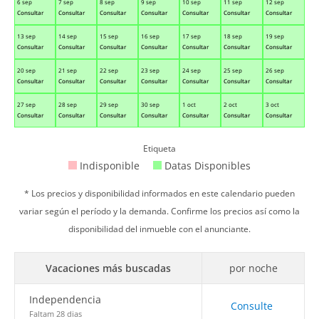
6 sep
7 sep
8 sep
9 sep
10 sep
11 sep
12 sep
Consultar
Consultar
Consultar
Consultar
Consultar
Consultar
Consultar
13 sep
14 sep
15 sep
16 sep
17 sep
18 sep
19 sep
Consultar
Consultar
Consultar
Consultar
Consultar
Consultar
Consultar
20 sep
21 sep
22 sep
23 sep
24 sep
25 sep
26 sep
Consultar
Consultar
Consultar
Consultar
Consultar
Consultar
Consultar
27 sep
28 sep
29 sep
30 sep
1 oct
2 oct
3 oct
Consultar
Consultar
Consultar
Consultar
Consultar
Consultar
Consultar
Etiqueta
Indisponible
Datas Disponibles
* Los precios y disponibilidad informados en este calendario pueden
variar según el período y la demanda. Confirme los precios así como la
disponibilidad del inmueble con el anunciante.
Vacaciones más buscadas
por noche
Independencia
Consulte
Faltam 28 dias