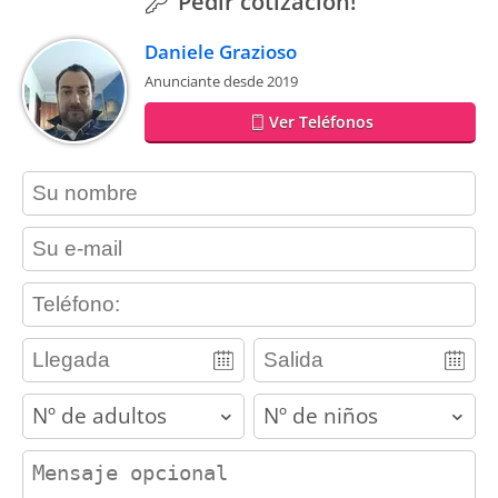
Pedir cotización!
Daniele Grazioso
Anunciante desde 2019
Ver Teléfonos
contact_name
contact_email
contact_phone
adults
children
contact_message