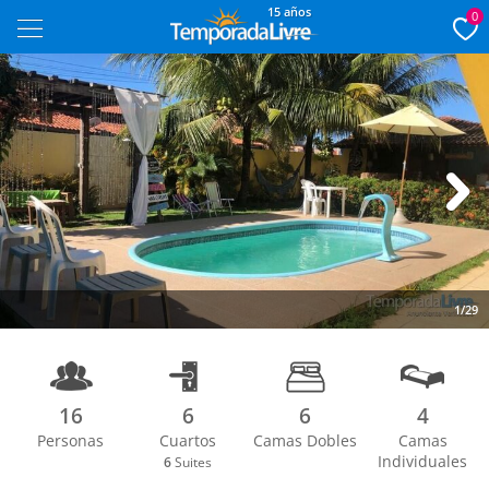
15 años
0
Next
1/29
16
6
6
4
Personas
Cuartos
Camas Dobles
Camas
Individuales
6
Suites