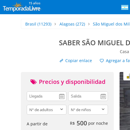
15 años
Brasil
(11293)
Alagoas
(272)
São Miguel dos Mi
SABER SÃO MIGUEL D
Casa
Copiar enlace
Agregar a fa
Precios y disponibilidad
adults
children
500
R$
por noche
A partir de