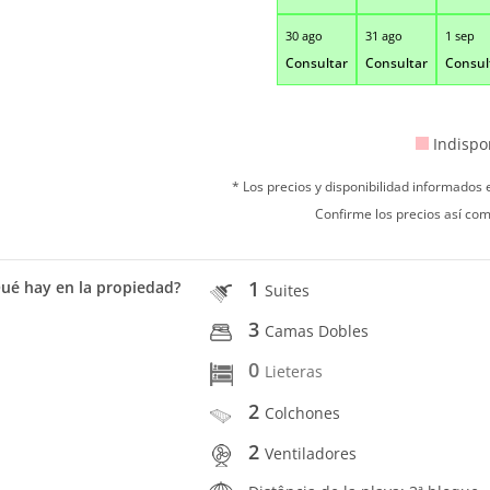
30 ago
31 ago
1 sep
Consultar
Consultar
Consul
Indispo
* Los precios y disponibilidad informados
Confirme los precios así com
1
ué hay en la propiedad?
Suites
3
Camas Dobles
0
Lieteras
2
Colchones
2
Ventiladores