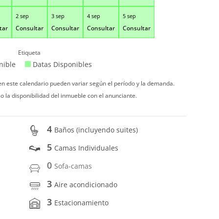
2 sep
3 sep
4 sep
5 sep
tar
Consultar
Consultar
Consultar
Consultar
Etiqueta
nible
Datas Disponibles
 en este calendario pueden variar según el período y la demanda.
o la disponibilidad del inmueble con el anunciante.
4
Baños (incluyendo suites)
5
Camas Individuales
0
Sofa-camas
3
Aire acondicionado
3
Estacionamiento