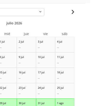
-
julio 2026
mié
jue
vie
sáb
1 jul
2 jul
3 jul
4 jul
--
--
--
--
8 jul
9 jul
10 jul
11 jul
--
--
--
--
15 jul
16 jul
17 jul
18 jul
--
--
--
--
22 jul
23 jul
24 jul
25 jul
--
--
--
--
29 jul
30 jul
31 jul
1 ago