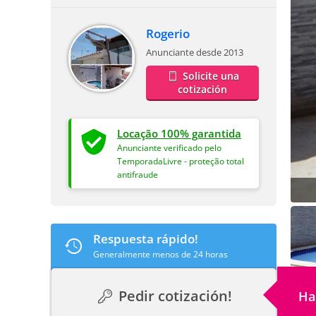
Rogerio
Anunciante desde 2013
Solicite una
cotización
Locação 100% garantida
Anunciante verificado pelo
TemporadaLivre - proteção total
antifraude
Respuesta rápido!
Generalmente menos de 24 horas
Pedir cotización!
Ha