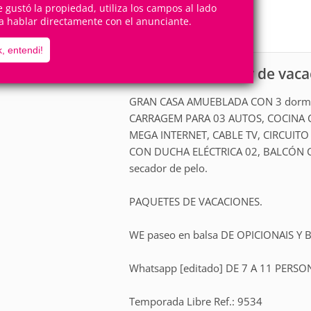
12
3
te gustó la propiedad, utiliza los campos al lado
Personas
Cuartos
a hablar directamente con el anunciante.
1
Suite
, entendi!
Casa para alquiler de vac
scripción
GRAN CASA AMUEBLADA CON 3 dormitor
CARRAGEM PARA 03 AUTOS, COCINA C
MEGA INTERNET, CABLE TV, CIRCUIT
CON DUCHA ELÉCTRICA 02, BALCÓN C
secador de pelo.
PAQUETES DE VACACIONES.
WE paseo en balsa DE OPICIONAIS Y 
Whatsapp [editado] DE 7 A 11 PERSO
Temporada Libre Ref.: 9534