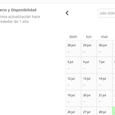
ecio y Disponibilidad
calendar
month
tima actualización hace
rededor de 1 año
dom
lun
mar
28 jun
29 jun
30 jun
--
--
--
5 jul
6 jul
7 jul
--
--
--
12 jul
13 jul
14 jul
--
--
--
19 jul
20 jul
21 jul
--
--
--
26 jul
27 jul
28 jul