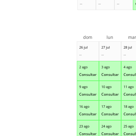
--
--
--
dom
lun
ma
26 jul
27 jul
28 jul
--
--
--
2 ago
3 ago
4 ago
Consultar
Consultar
Consul
9 ago
10 ago
11 ago
Consultar
Consultar
Consul
16 ago
17 ago
18 ago
Consultar
Consultar
Consul
23 ago
24 ago
25 ago
Consultar
Consultar
Consul