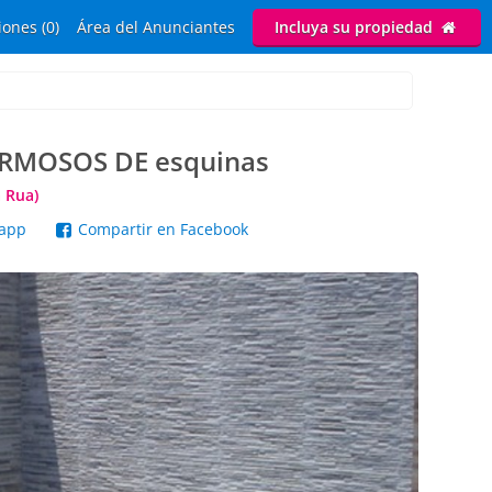
ones (0)
Área del Anunciantes
Incluya su propiedad
ERMOSOS DE esquinas
 Rua)
sapp
Compartir en Facebook