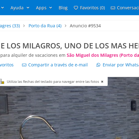
Ayuda
Apps
Blog
Favoritos (0)
Conversaci
lagres
(33)
Porto da Rua
(4)
Anuncio #9534
E LOS MILAGROS, UNO DE LOS MAS H
 para alquiler de vacaciones em
São Miguel dos Milagres (Porto da
voritos
Compartir a través de e-mail
Enviar por What
Utiliza las flechas del teclado para navegar entre las fotos