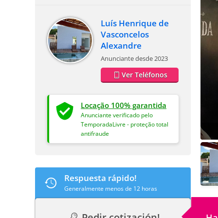
Luís Henrique de
Vasconcelos
Alexandre
Anunciante desde 2023
Ver Teléfonos
Locação 100% garantida
Anunciante verificado pelo
TemporadaLivre - proteção total
antifraude
Respuesta rápido!
Generalmente menos de 12 horas
Pedir cotización!
Ha