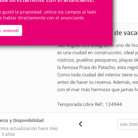
7
3
Personas
Cuartos
te gustó la propiedad, utiliza los campos al lado
3
Suites
a hablar directamente con el anunciante.
, entendi!
Casa para alquiler de vac
scripción
São Miguel dos Milagres es uno de los
es una ciudad en construcción, ideal 
rústicos, pueblos pesqueros, playas d
la famosa Praia do Patacho, esta regió
Como toda ciudad del interior tiene s
antes de hacer tu reserva. Además, e
con el mar más hermoso que jamás ha
Temporada Libre Ref.: 124944
ecio y Disponibilidad
calendar
month
tima actualización hace
más
 3 años