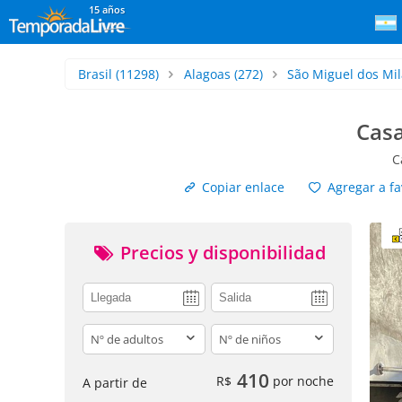
15 años
Brasil
(11298)
Alagoas
(272)
São Miguel dos Mi
Casa
C
Copiar enlace
Agregar a fa
Precios y disponibilidad
adults
children
410
R$
por noche
A partir de