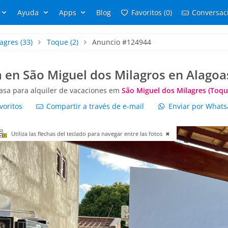
Ayuda
Apps
Blog
Favoritos (0)
Conversaci
lagres
(33)
Toque
(2)
Anuncio #124944
 en São Miguel dos Milagros en Alagoa
asa para alquiler de vacaciones em
São Miguel dos Milagres (Toqu
voritos
Compartir a través de e-mail
Enviar por What
Utiliza las flechas del teclado para navegar entre las fotos