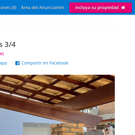
ones (0)
Área del Anunciantes
Incluya su propiedad
s 3/4
e)
sapp
Compartir en Facebook