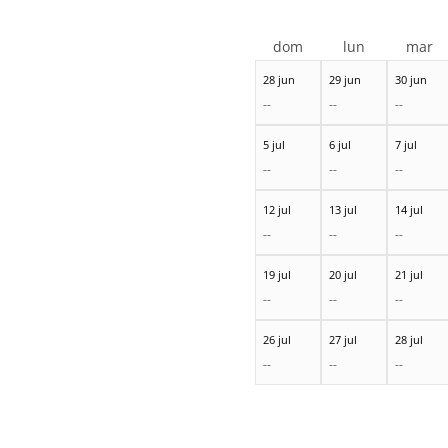
dom
lun
mar
28 jun
29 jun
30 jun
--
--
--
5 jul
6 jul
7 jul
--
--
--
12 jul
13 jul
14 jul
--
--
--
19 jul
20 jul
21 jul
--
--
--
26 jul
27 jul
28 jul
--
--
--