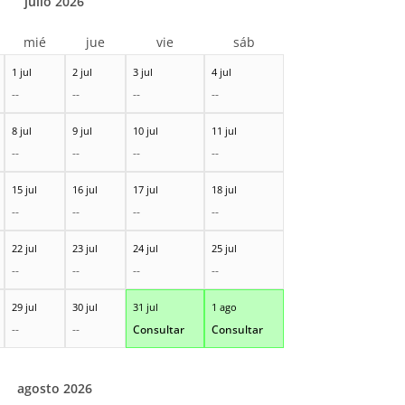
julio 2026
mié
jue
vie
sáb
1 jul
2 jul
3 jul
4 jul
--
--
--
--
8 jul
9 jul
10 jul
11 jul
--
--
--
--
15 jul
16 jul
17 jul
18 jul
--
--
--
--
22 jul
23 jul
24 jul
25 jul
--
--
--
--
29 jul
30 jul
31 jul
1 ago
--
--
Consultar
Consultar
agosto 2026