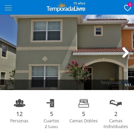
15 años
0
Next
1/17
12
5
5
2
Personas
Cuartos
Camas Dobles
Camas
Individuales
2
Suites