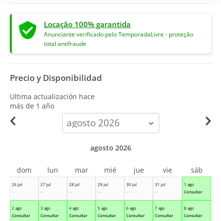
Locação 100% garantida
Anunciante verificado pelo TemporadaLivre - proteção
total antifraude
Precio y Disponibilidad
Ultima actualización hace
más de 1 año
calendar-
month
agosto 2026
dom
lun
mar
mié
jue
vie
sáb
26 jul
27 jul
28 jul
29 jul
30 jul
31 jul
1 ago
--
--
--
--
--
--
Consultar
2 ago
3 ago
4 ago
5 ago
6 ago
7 ago
8 ago
Consultar
Consultar
Consultar
Consultar
Consultar
Consultar
Consultar