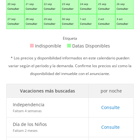
20 sep
21 sep
22 sep
23 sep
24 sep
25 sep
26 sep
Consultar
Consultar
Consultar
Consultar
Consultar
Consultar
Consultar
27 sep
28 sep
29 sep
30 sep
1 oct
2 oct
3 oct
Consultar
Consultar
Consultar
Consultar
Consultar
Consultar
Consultar
Etiqueta
Indisponible
Datas Disponibles
* Los precios y disponibilidad informados en este calendario pueden
variar según el período y la demanda. Confirme los precios así como la
disponibilidad del inmueble con el anunciante.
Vacaciones más buscadas
por noche
Independencia
Consulte
Faltam 4 semanas
Día de los Niños
Consulte
Faltam 2 meses