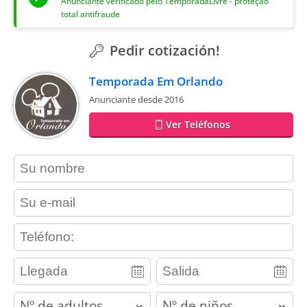
Anunciante verificado pelo TemporadaLivre - proteção
total antifraude
Pedir cotización!
Temporada Em Orlando
Anunciante desde 2016
Ver Teléfonos
contact_name
contact_email
contact_phone
adults
children