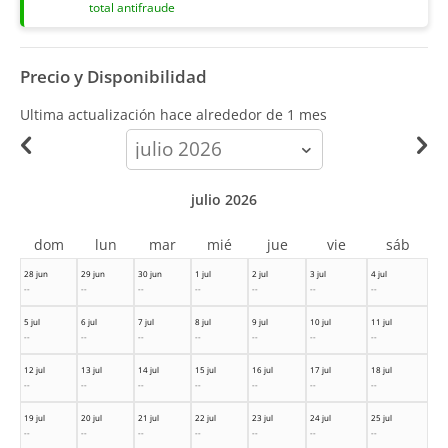
total antifraude
Precio y Disponibilidad
Ultima actualización hace
alrededor de 1 mes
calendar-
month
julio 2026
dom
lun
mar
mié
jue
vie
sáb
28 jun
29 jun
30 jun
1 jul
2 jul
3 jul
4 jul
--
--
--
--
--
--
--
5 jul
6 jul
7 jul
8 jul
9 jul
10 jul
11 jul
--
--
--
--
--
--
--
12 jul
13 jul
14 jul
15 jul
16 jul
17 jul
18 jul
--
--
--
--
--
--
--
19 jul
20 jul
21 jul
22 jul
23 jul
24 jul
25 jul
--
--
--
--
--
--
--