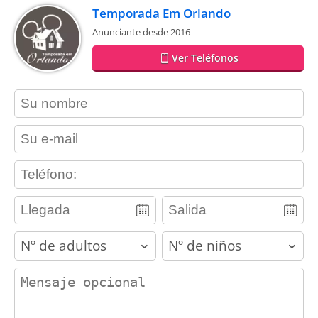
Temporada Em Orlando
Anunciante desde 2016
Ver Teléfonos
contact_name
contact_email
contact_phone
adults
children
contact_message