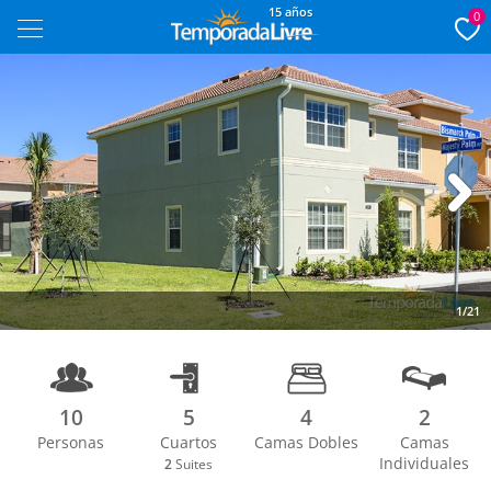
15 años
0
Next
1/21
10
5
4
2
Personas
Cuartos
Camas Dobles
Camas
Individuales
2
Suites