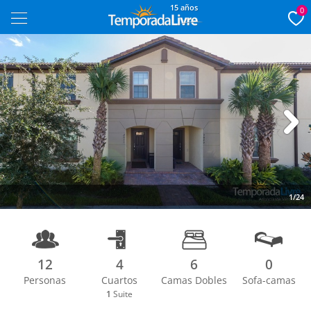
15 años
0
Next
1/24
12
4
6
0
Personas
Cuartos
Camas Dobles
Sofa-camas
1
Suite