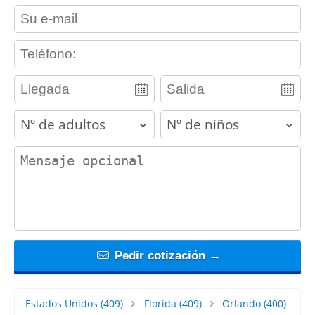
contact_email
contact_phone
adults
children
contact_message
Pedir cotización →
Estados Unidos
(409)
Florida
(409)
Orlando
(400)