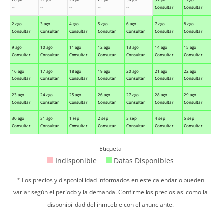
--
--
--
--
--
Consultar
Consultar
2 ago
3 ago
4 ago
5 ago
6 ago
7 ago
8 ago
Consultar
Consultar
Consultar
Consultar
Consultar
Consultar
Consultar
9 ago
10 ago
11 ago
12 ago
13 ago
14 ago
15 ago
Consultar
Consultar
Consultar
Consultar
Consultar
Consultar
Consultar
16 ago
17 ago
18 ago
19 ago
20 ago
21 ago
22 ago
Consultar
Consultar
Consultar
Consultar
Consultar
Consultar
Consultar
23 ago
24 ago
25 ago
26 ago
27 ago
28 ago
29 ago
Consultar
Consultar
Consultar
Consultar
Consultar
Consultar
Consultar
30 ago
31 ago
1 sep
2 sep
3 sep
4 sep
5 sep
Consultar
Consultar
Consultar
Consultar
Consultar
Consultar
Consultar
Etiqueta
Indisponible
Datas Disponibles
* Los precios y disponibilidad informados en este calendario pueden
variar según el período y la demanda. Confirme los precios así como la
disponibilidad del inmueble con el anunciante.