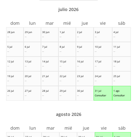
julio 2026
dom
lun
mar
mié
jue
vie
sáb
28 jun
29 jun
30 jun
1 jul
2 jul
3 jul
4 jul
--
--
--
--
--
--
--
5 jul
6 jul
7 jul
8 jul
9 jul
10 jul
11 jul
--
--
--
--
--
--
--
12 jul
13 jul
14 jul
15 jul
16 jul
17 jul
18 jul
--
--
--
--
--
--
--
19 jul
20 jul
21 jul
22 jul
23 jul
24 jul
25 jul
--
--
--
--
--
--
--
26 jul
27 jul
28 jul
29 jul
30 jul
31 jul
1 ago
--
--
--
--
--
Consultar
Consultar
agosto 2026
dom
lun
mar
mié
jue
vie
sáb
26 jul
27 jul
28 jul
29 jul
30 jul
31 jul
1 ago