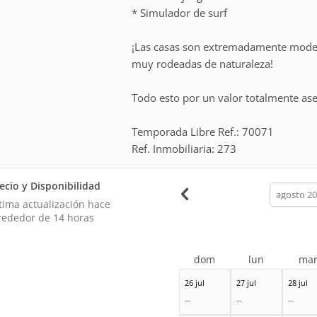
* Simulador de surf
¡Las casas son extremadamente moder
muy rodeadas de naturaleza!
Todo esto por un valor totalmente aseq
Temporada Libre Ref.: 70071
Ref. Inmobiliaria: 273
ecio y Disponibilidad
calendar
month
tima actualización hace
rededor de 14 horas
dom
lun
ma
26 jul
27 jul
28 jul
--
--
--