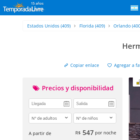
15 años
Estados Unidos
(409)
Florida
(409)
Orlando
(400
Herm
Copiar enlace
Agregar a fa
Precios y disponibilidad
adults
children
547
R$
por noche
A partir de