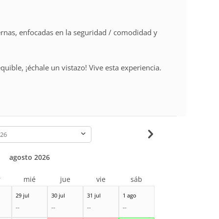
nas, enfocadas en la seguridad / comodidad y
uible, ¡échale un vistazo! Vive esta experiencia.
-
agosto 2026
r
mié
jue
vie
sáb
29 jul
30 jul
31 jul
1 ago
--
--
--
--