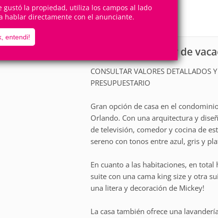
6
3
Personas
Cuartos
te gustó la propiedad, utiliza los campos al lado
a hablar directamente con el anunciante.
2
Suites
, entendi!
Casa para alquiler de vac
scripción
CONSULTAR VALORES DETALLADOS Y 
PRESUPUESTARIO
Gran opción de casa en el condominio 
Orlando. Con una arquitectura y dise
de televisión, comedor y cocina de est
sereno con tonos entre azul, gris y pla
En cuanto a las habitaciones, en total 
suite con una cama king size y otra s
una litera y decoración de Mickey!
La casa también ofrece una lavandería