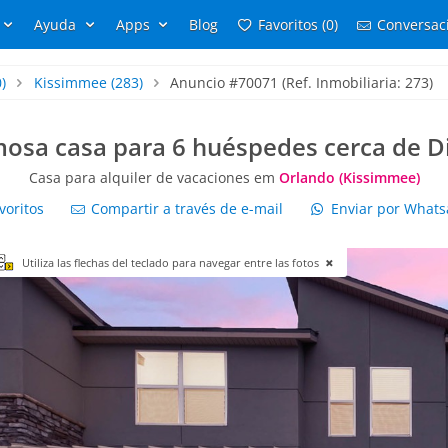
Ayuda
Apps
Blog
Favoritos (0)
Conversaci
)
Kissimmee
(283)
Anuncio #70071 (Ref. Inmobiliaria: 273)
osa casa para 6 huéspedes cerca de D
Casa para alquiler de vacaciones em
Orlando (Kissimmee)
voritos
Compartir a través de e-mail
Enviar por What
Utiliza las flechas del teclado para navegar entre las fotos