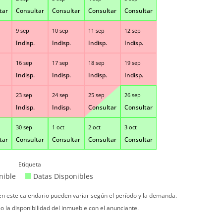
tar
Consultar
Consultar
Consultar
Consultar
9 sep
10 sep
11 sep
12 sep
Indisp.
Indisp.
Indisp.
Indisp.
16 sep
17 sep
18 sep
19 sep
Indisp.
Indisp.
Indisp.
Indisp.
23 sep
24 sep
25 sep
26 sep
Indisp.
Indisp.
Consultar
Consultar
30 sep
1 oct
2 oct
3 oct
tar
Consultar
Consultar
Consultar
Consultar
Etiqueta
nible
Datas Disponibles
 en este calendario pueden variar según el período y la demanda.
o la disponibilidad del inmueble con el anunciante.