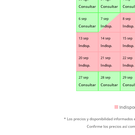
Consultar
Consultar
Consul
6 sep
7 sep
8 sep
Consultar
Indisp.
Indisp.
13 sep
14 sep
15 sep
Indisp.
Indisp.
Indisp.
20 sep
21 sep
22 sep
Indisp.
Indisp.
Indisp.
27 sep
28 sep
29 sep
Consultar
Consultar
Consul
Indispo
* Los precios y disponibilidad informados
Confirme los precios así com