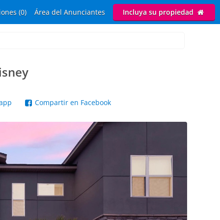
ones (0)
Área del Anunciantes
Incluya su propiedad
isney
sapp
Compartir en Facebook