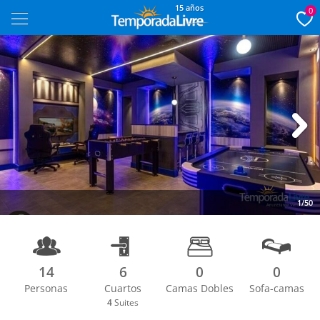
15 años
0
Next
1/50
14
6
0
0
Personas
Cuartos
Camas Dobles
Sofa-camas
4
Suites