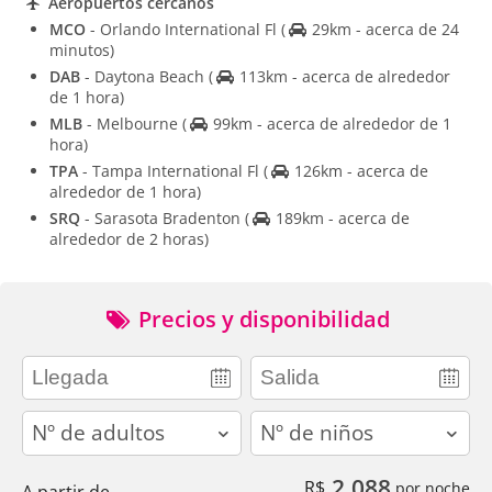
Aeropuertos cercanos
MCO
- Orlando International Fl
(
29km - acerca de 24
minutos)
DAB
- Daytona Beach
(
113km - acerca de alrededor
de 1 hora)
MLB
- Melbourne
(
99km - acerca de alrededor de 1
hora)
TPA
- Tampa International Fl
(
126km - acerca de
alrededor de 1 hora)
SRQ
- Sarasota Bradenton
(
189km - acerca de
alrededor de 2 horas)
Precios y disponibilidad
adults
children
2.088
R$
por noche
A partir de