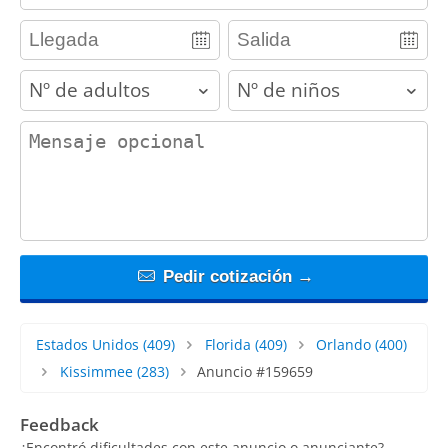
adults
children
contact_message
Pedir cotización →
Estados Unidos
(409)
Florida
(409)
Orlando
(400)
Kissimmee
(283)
Anuncio #159659
Feedback
¿Encontró dificultades con este anuncio o anunciante?