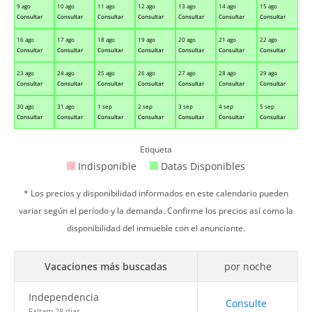
9 ago
10 ago
11 ago
12 ago
13 ago
14 ago
15 ago
Consultar
Consultar
Consultar
Consultar
Consultar
Consultar
Consultar
16 ago
17 ago
18 ago
19 ago
20 ago
21 ago
22 ago
Consultar
Consultar
Consultar
Consultar
Consultar
Consultar
Consultar
23 ago
24 ago
25 ago
26 ago
27 ago
28 ago
29 ago
Consultar
Consultar
Consultar
Consultar
Consultar
Consultar
Consultar
30 ago
31 ago
1 sep
2 sep
3 sep
4 sep
5 sep
Consultar
Consultar
Consultar
Consultar
Consultar
Consultar
Consultar
Etiqueta
Indisponible
Datas Disponibles
* Los precios y disponibilidad informados en este calendario pueden
variar según el período y la demanda. Confirme los precios así como la
disponibilidad del inmueble con el anunciante.
Vacaciones más buscadas
por noche
Independencia
Consulte
Faltam 28 dias