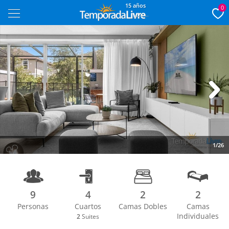
15 años
0
Next
1/26
9
4
2
2
Personas
Cuartos
Camas Dobles
Camas
Individuales
2
Suites