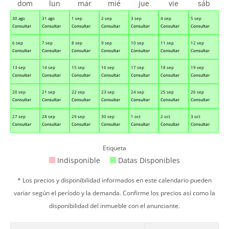
dom
lun
mar
mié
jue
vie
sáb
30 ago
31 ago
1 sep
2 sep
3 sep
4 sep
5 sep
Consultar
Consultar
Consultar
Consultar
Consultar
Consultar
Consultar
6 sep
7 sep
8 sep
9 sep
10 sep
11 sep
12 sep
Consultar
Consultar
Consultar
Consultar
Consultar
Consultar
Consultar
13 sep
14 sep
15 sep
16 sep
17 sep
18 sep
19 sep
Consultar
Consultar
Consultar
Consultar
Consultar
Consultar
Consultar
20 sep
21 sep
22 sep
23 sep
24 sep
25 sep
26 sep
Consultar
Consultar
Consultar
Consultar
Consultar
Consultar
Consultar
27 sep
28 sep
29 sep
30 sep
1 oct
2 oct
3 oct
Consultar
Consultar
Consultar
Consultar
Consultar
Consultar
Consultar
Etiqueta
Indisponible
Datas Disponibles
* Los precios y disponibilidad informados en este calendario pueden
variar según el período y la demanda. Confirme los precios así como la
disponibilidad del inmueble con el anunciante.