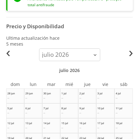
total antifraude
Precio y Disponibilidad
Ultima actualización hace
5 meses
calendar-
month
julio 2026
dom
lun
mar
mié
jue
vie
sáb
28 jun
29 jun
30 jun
1 jul
2 jul
3 jul
4 jul
--
--
--
--
--
--
--
5 jul
6 jul
7 jul
8 jul
9 jul
10 jul
11 jul
--
--
--
--
--
--
--
12 jul
13 jul
14 jul
15 jul
16 jul
17 jul
18 jul
--
--
--
--
--
--
--
19 jul
20 jul
21 jul
22 jul
23 jul
24 jul
25 jul