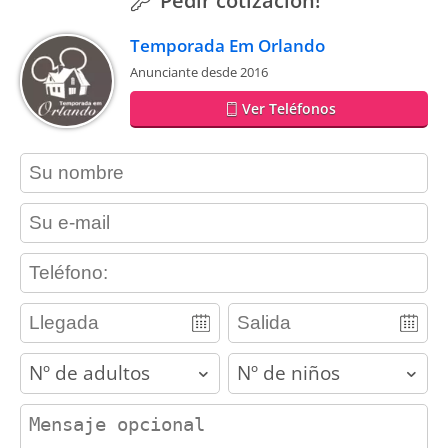
Pedir cotización!
Temporada Em Orlando
Anunciante desde 2016
Ver Teléfonos
contact_name
contact_email
contact_phone
adults
children
contact_message