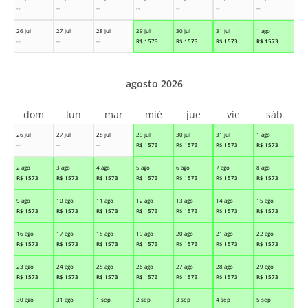
--
--
--
--
--
--
--
26 jul
27 jul
28 jul
29 jul
30 jul
31 jul
1 ago
--
--
--
R$
1573
R$
1573
R$
1573
R$
1573
agosto 2026
dom
lun
mar
mié
jue
vie
sáb
26 jul
27 jul
28 jul
29 jul
30 jul
31 jul
1 ago
--
--
--
R$
1573
R$
1573
R$
1573
R$
1573
2 ago
3 ago
4 ago
5 ago
6 ago
7 ago
8 ago
R$
1573
R$
1573
R$
1573
R$
1573
R$
1573
R$
1573
R$
1573
9 ago
10 ago
11 ago
12 ago
13 ago
14 ago
15 ago
R$
1573
R$
1573
R$
1573
R$
1573
R$
1573
R$
1573
R$
1573
16 ago
17 ago
18 ago
19 ago
20 ago
21 ago
22 ago
R$
1573
R$
1573
R$
1573
R$
1573
R$
1573
R$
1573
R$
1573
23 ago
24 ago
25 ago
26 ago
27 ago
28 ago
29 ago
R$
1573
R$
1573
R$
1573
R$
1573
R$
1573
R$
1573
R$
1573
30 ago
31 ago
1 sep
2 sep
3 sep
4 sep
5 sep