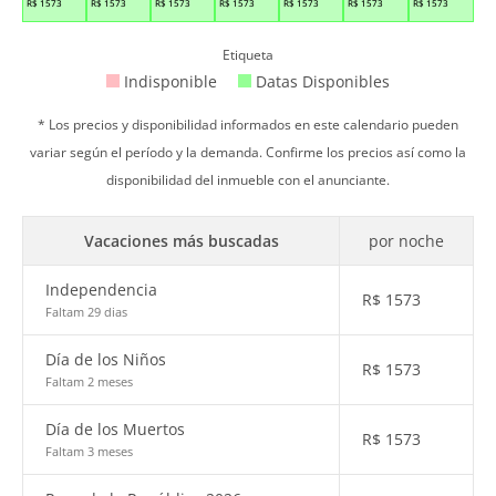
R$
1573
R$
1573
R$
1573
R$
1573
R$
1573
R$
1573
R$
1573
Etiqueta
Indisponible
Datas Disponibles
* Los precios y disponibilidad informados en este calendario pueden
variar según el período y la demanda. Confirme los precios así como la
disponibilidad del inmueble con el anunciante.
Vacaciones más buscadas
por noche
Independencia
R$
1573
Faltam 29 dias
Día de los Niños
R$
1573
Faltam 2 meses
Día de los Muertos
R$
1573
Faltam 3 meses