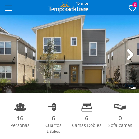
15 años
0
Next
1/40
16
6
6
0
Personas
Cuartos
Camas Dobles
Sofa-camas
2
Suites