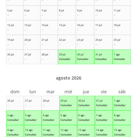
--
--
--
--
--
--
--
5 jul
6 jul
7 jul
8 jul
9 jul
10 jul
11 jul
--
--
--
--
--
--
--
12 jul
13 jul
14 jul
15 jul
16 jul
17 jul
18 jul
--
--
--
--
--
--
--
19 jul
20 jul
21 jul
22 jul
23 jul
24 jul
25 jul
--
--
--
--
--
--
--
26 jul
27 jul
28 jul
29 jul
30 jul
31 jul
1 ago
--
--
--
Consultar
Consultar
Consultar
Consultar
agosto 2026
dom
lun
mar
mié
jue
vie
sáb
26 jul
27 jul
28 jul
29 jul
30 jul
31 jul
1 ago
--
--
--
Consultar
Consultar
Consultar
Consultar
2 ago
3 ago
4 ago
5 ago
6 ago
7 ago
8 ago
Consultar
Consultar
Consultar
Consultar
Consultar
Consultar
Consultar
9 ago
10 ago
11 ago
12 ago
13 ago
14 ago
15 ago
Consultar
Consultar
Consultar
Consultar
Consultar
Consultar
Consultar