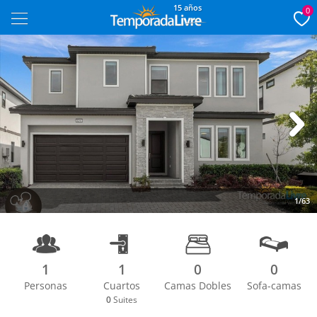
15 años
0
Next
1/63
1
1
0
0
Personas
Cuartos
Camas Dobles
Sofa-camas
0
Suites