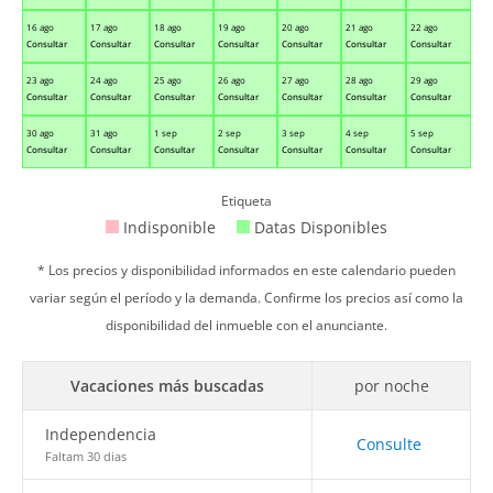
16 ago
17 ago
18 ago
19 ago
20 ago
21 ago
22 ago
Consultar
Consultar
Consultar
Consultar
Consultar
Consultar
Consultar
23 ago
24 ago
25 ago
26 ago
27 ago
28 ago
29 ago
Consultar
Consultar
Consultar
Consultar
Consultar
Consultar
Consultar
30 ago
31 ago
1 sep
2 sep
3 sep
4 sep
5 sep
Consultar
Consultar
Consultar
Consultar
Consultar
Consultar
Consultar
Etiqueta
Indisponible
Datas Disponibles
* Los precios y disponibilidad informados en este calendario pueden
variar según el período y la demanda. Confirme los precios así como la
disponibilidad del inmueble con el anunciante.
Vacaciones más buscadas
por noche
Independencia
Consulte
Faltam 30 dias