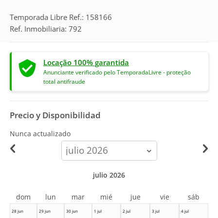
Temporada Libre Ref.: 158166
Ref. Inmobiliaria: 792
Locação 100% garantida
Anunciante verificado pelo TemporadaLivre - proteção
total antifraude
Precio y Disponibilidad
Nunca actualizado
calendar-
month
julio 2026
dom
lun
mar
mié
jue
vie
sáb
28 jun
29 jun
30 jun
1 jul
2 jul
3 jul
4 jul