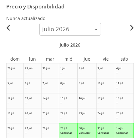
Precio y Disponibilidad
Nunca actualizado
calendar-
month
julio 2026
dom
lun
mar
mié
jue
vie
sáb
28 jun
29 jun
30 jun
1 jul
2 jul
3 jul
4 jul
--
--
--
--
--
--
--
5 jul
6 jul
7 jul
8 jul
9 jul
10 jul
11 jul
--
--
--
--
--
--
--
12 jul
13 jul
14 jul
15 jul
16 jul
17 jul
18 jul
--
--
--
--
--
--
--
19 jul
20 jul
21 jul
22 jul
23 jul
24 jul
25 jul
--
--
--
--
--
--
--
26 jul
27 jul
28 jul
29 jul
30 jul
31 jul
1 ago
--
--
--
Consultar
Consultar
Consultar
Consultar