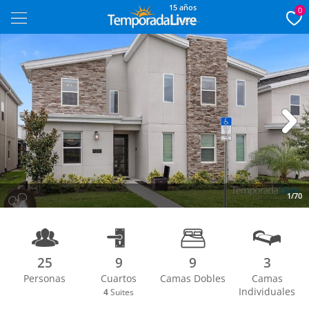
15 años
0
Next
1/70
25
9
9
3
Personas
Cuartos
Camas Dobles
Camas
Individuales
4
Suites