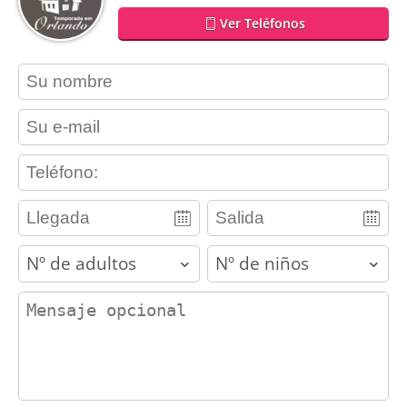
Ver Teléfonos
contact_name
contact_email
contact_phone
adults
children
contact_message