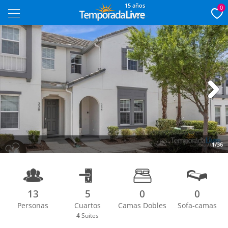
15 años
0
Next
1/36
13
5
0
0
Personas
Cuartos
Camas Dobles
Sofa-camas
4
Suites