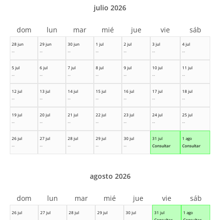
julio 2026
dom
lun
mar
mié
jue
vie
sáb
28 jun
29 jun
30 jun
1 jul
2 jul
3 jul
4 jul
--
--
--
--
--
--
--
5 jul
6 jul
7 jul
8 jul
9 jul
10 jul
11 jul
--
--
--
--
--
--
--
12 jul
13 jul
14 jul
15 jul
16 jul
17 jul
18 jul
--
--
--
--
--
--
--
19 jul
20 jul
21 jul
22 jul
23 jul
24 jul
25 jul
--
--
--
--
--
--
--
26 jul
27 jul
28 jul
29 jul
30 jul
31 jul
1 ago
--
--
--
--
--
Consultar
Consultar
agosto 2026
dom
lun
mar
mié
jue
vie
sáb
26 jul
27 jul
28 jul
29 jul
30 jul
31 jul
1 ago
--
--
--
--
--
Consultar
Consultar