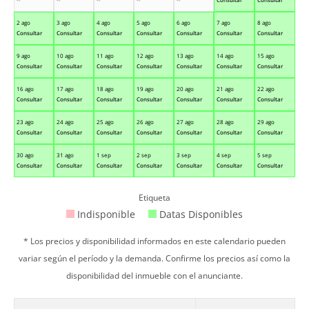
2 ago
3 ago
4 ago
5 ago
6 ago
7 ago
8 ago
Consultar
Consultar
Consultar
Consultar
Consultar
Consultar
Consultar
9 ago
10 ago
11 ago
12 ago
13 ago
14 ago
15 ago
Consultar
Consultar
Consultar
Consultar
Consultar
Consultar
Consultar
16 ago
17 ago
18 ago
19 ago
20 ago
21 ago
22 ago
Consultar
Consultar
Consultar
Consultar
Consultar
Consultar
Consultar
23 ago
24 ago
25 ago
26 ago
27 ago
28 ago
29 ago
Consultar
Consultar
Consultar
Consultar
Consultar
Consultar
Consultar
30 ago
31 ago
1 sep
2 sep
3 sep
4 sep
5 sep
Consultar
Consultar
Consultar
Consultar
Consultar
Consultar
Consultar
Etiqueta
Indisponible
Datas Disponibles
* Los precios y disponibilidad informados en este calendario pueden
variar según el período y la demanda. Confirme los precios así como la
disponibilidad del inmueble con el anunciante.