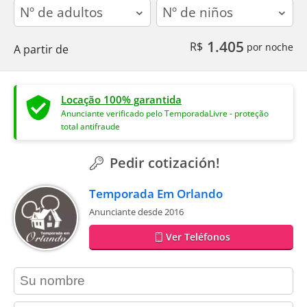
adults
children
1.405
R$
por noche
A partir de
Locação 100% garantida
Anunciante verificado pelo TemporadaLivre - proteção
total antifraude
Pedir cotización!
Temporada Em Orlando
Anunciante desde 2016
Ver Teléfonos
contact_name