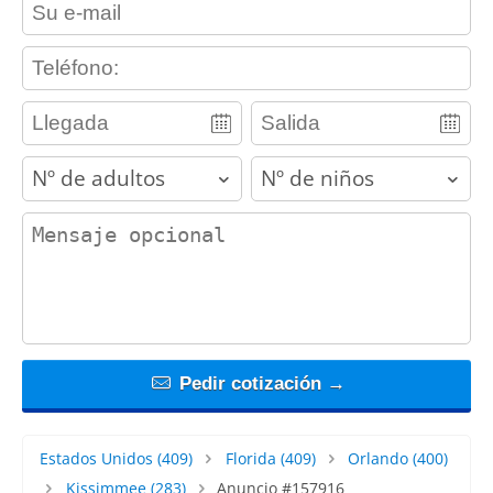
contact_email
contact_phone
adults
children
contact_message
Pedir cotización →
Estados Unidos
(409)
Florida
(409)
Orlando
(400)
Kissimmee
(283)
Anuncio #157916