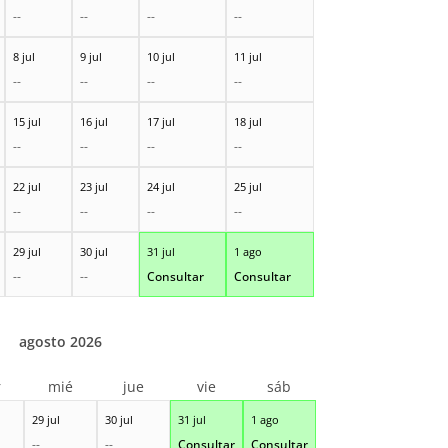
--
--
--
--
8 jul
9 jul
10 jul
11 jul
--
--
--
--
15 jul
16 jul
17 jul
18 jul
--
--
--
--
22 jul
23 jul
24 jul
25 jul
--
--
--
--
29 jul
30 jul
31 jul
1 ago
--
--
Consultar
Consultar
agosto 2026
r
mié
jue
vie
sáb
29 jul
30 jul
31 jul
1 ago
--
--
Consultar
Consultar