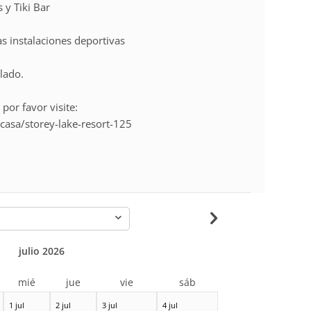
 y Tiki Bar
as instalaciones deportivas
lado.
 por favor visite:
asa/storey-lake-resort-125
-
julio 2026
mié
jue
vie
sáb
1 jul
2 jul
3 jul
4 jul