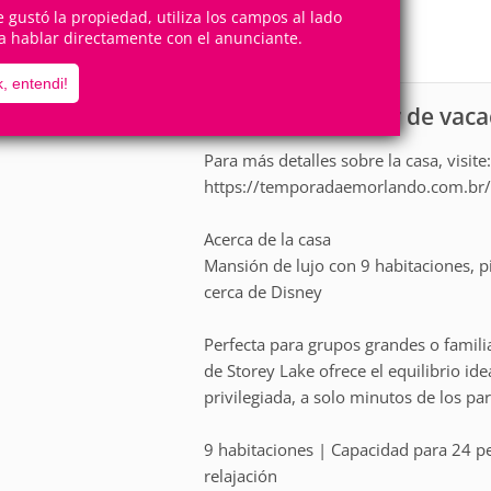
24
9
Personas
Cuartos
te gustó la propiedad, utiliza los campos al lado
a hablar directamente con el anunciante.
3
Suites
, entendi!
Casa para alquiler de vac
scripción
Para más detalles sobre la casa, visite
https://temporadaemorlando.com.br/c
Acerca de la casa
Mansión de lujo con 9 habitaciones, p
cerca de Disney
Perfecta para grupos grandes o famili
de Storey Lake ofrece el equilibrio id
privilegiada, a solo minutos de los pa
9 habitaciones | Capacidad para 24 per
relajación