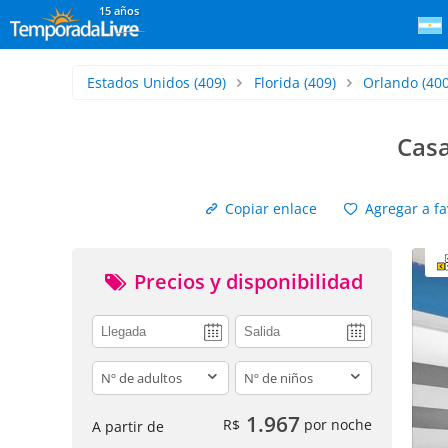
15 años
Estados Unidos
(409)
Florida
(409)
Orlando
(400
Casa
Copiar enlace
Agregar a fa
Precios y disponibilidad
adults
children
1.967
R$
por noche
A partir de