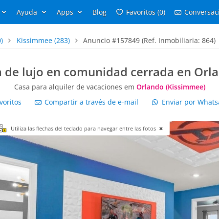
Ayuda
Apps
Blog
Favoritos (0)
Conversaci
)
Kissimmee
(283)
Anuncio #157849 (Ref. Inmobiliaria: 864)
 de lujo en comunidad cerrada en Orl
Casa para alquiler de vacaciones em
Orlando (Kissimmee)
voritos
Compartir a través de e-mail
Enviar por What
Utiliza las flechas del teclado para navegar entre las fotos