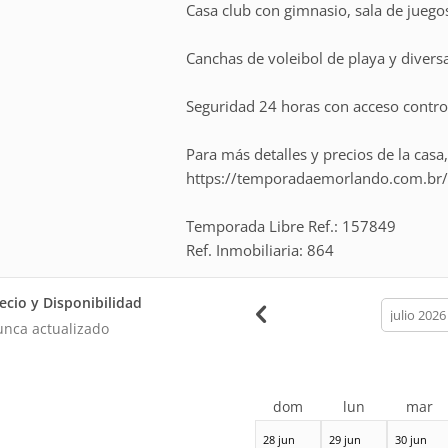
Casa club con gimnasio, sala de juegos
Canchas de voleibol de playa y divers
Seguridad 24 horas con acceso contro
Para más detalles y precios de la casa,
https://temporadaemorlando.com.br/c
Temporada Libre Ref.: 157849
Ref. Inmobiliaria: 864
ecio y Disponibilidad
calendar
month
nca actualizado
dom
lun
mar
28 jun
29 jun
30 jun