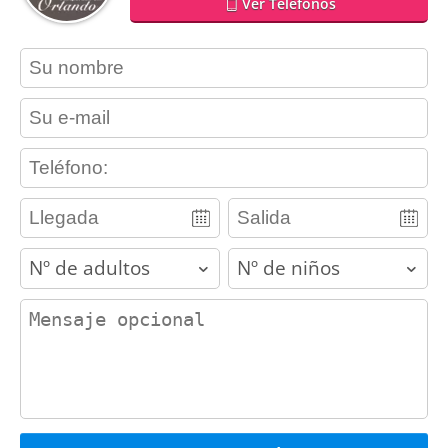
Ver Teléfonos
contact_name
contact_email
contact_phone
adults
children
contact_message