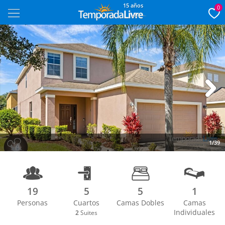
15 años
0
Next
1/39
19
5
5
1
Personas
Cuartos
Camas Dobles
Camas
Individuales
2
Suites