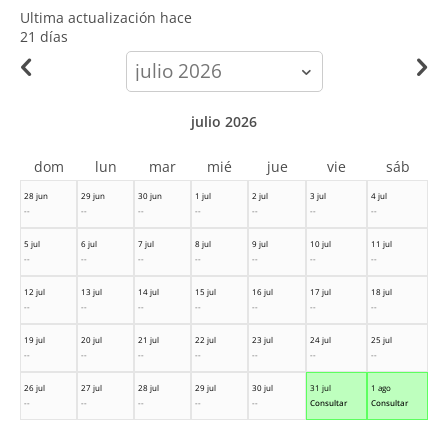
Ultima actualización hace
21 días
calendar-
month
julio 2026
dom
lun
mar
mié
jue
vie
sáb
28 jun
29 jun
30 jun
1 jul
2 jul
3 jul
4 jul
--
--
--
--
--
--
--
5 jul
6 jul
7 jul
8 jul
9 jul
10 jul
11 jul
--
--
--
--
--
--
--
12 jul
13 jul
14 jul
15 jul
16 jul
17 jul
18 jul
--
--
--
--
--
--
--
19 jul
20 jul
21 jul
22 jul
23 jul
24 jul
25 jul
--
--
--
--
--
--
--
26 jul
27 jul
28 jul
29 jul
30 jul
31 jul
1 ago
--
--
--
--
--
Consultar
Consultar