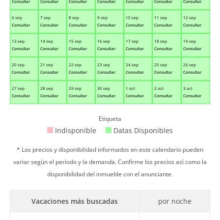
Consultar
Consultar
Consultar
Consultar
Consultar
Consultar
Consultar
6 sep
7 sep
8 sep
9 sep
10 sep
11 sep
12 sep
Consultar
Consultar
Consultar
Consultar
Consultar
Consultar
Consultar
13 sep
14 sep
15 sep
16 sep
17 sep
18 sep
19 sep
Consultar
Consultar
Consultar
Consultar
Consultar
Consultar
Consultar
20 sep
21 sep
22 sep
23 sep
24 sep
25 sep
26 sep
Consultar
Consultar
Consultar
Consultar
Consultar
Consultar
Consultar
27 sep
28 sep
29 sep
30 sep
1 oct
2 oct
3 oct
Consultar
Consultar
Consultar
Consultar
Consultar
Consultar
Consultar
Etiqueta
Indisponible
Datas Disponibles
* Los precios y disponibilidad informados en este calendario pueden
variar según el período y la demanda. Confirme los precios así como la
disponibilidad del inmueble con el anunciante.
Vacaciones más buscadas
por noche