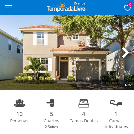
15 años
0
Next
1/35
10
5
4
1
Personas
Cuartos
Camas Dobles
Camas
Individuales
2
Suites