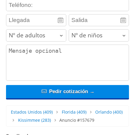
contact_phone
adults
children
contact_message
Pedir cotización →
Estados Unidos
(409)
Florida
(409)
Orlando
(400)
Kissimmee
(283)
Anuncio #157679