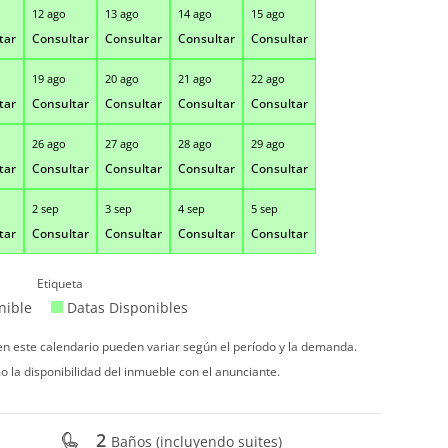
12 ago
13 ago
14 ago
15 ago
tar
Consultar
Consultar
Consultar
Consultar
19 ago
20 ago
21 ago
22 ago
tar
Consultar
Consultar
Consultar
Consultar
26 ago
27 ago
28 ago
29 ago
tar
Consultar
Consultar
Consultar
Consultar
2 sep
3 sep
4 sep
5 sep
tar
Consultar
Consultar
Consultar
Consultar
Etiqueta
nible
Datas Disponibles
 en este calendario pueden variar según el período y la demanda.
o la disponibilidad del inmueble con el anunciante.
2
Baños (incluyendo suites)