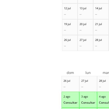
12 jul
13 jul
14 jul
--
--
--
19 jul
20 jul
21 jul
--
--
--
26 jul
27 jul
28 jul
--
--
--
dom
lun
ma
26 jul
27 jul
28 jul
--
--
--
2 ago
3 ago
4 ago
Consultar
Consultar
Consul