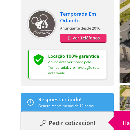
Temporada Em
Orlando
Anunciante desde 2016
Ver Teléfonos
Locação 100% garantida
Anunciante verificado pelo
TemporadaLivre - proteção total
antifraude
Respuesta rápido!
Generalmente menos de 12 horas
Pedir cotización!
Ha