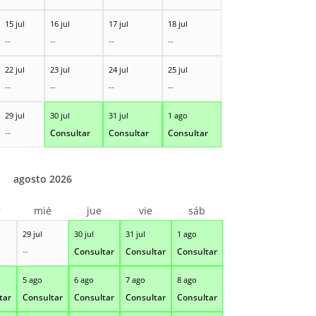
15 jul
16 jul
17 jul
18 jul
--
--
--
--
22 jul
23 jul
24 jul
25 jul
--
--
--
--
29 jul
30 jul
31 jul
1 ago
--
Consultar
Consultar
Consultar
agosto 2026
r
mié
jue
vie
sáb
29 jul
30 jul
31 jul
1 ago
--
Consultar
Consultar
Consultar
5 ago
6 ago
7 ago
8 ago
tar
Consultar
Consultar
Consultar
Consultar