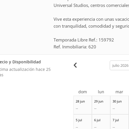
Universal Studios, centros comerciales
Vive esta experiencia con unas vacaci
con tranquilidad, comodidad y seguri
Temporada Libre Ref.: 159792
Ref. Inmobiliaria: 620
ecio y Disponibilidad
calendar
month
tima actualización hace
25
as
dom
lun
mar
28 jun
29 jun
30 jun
--
--
--
5 jul
6 jul
7 jul
--
--
--