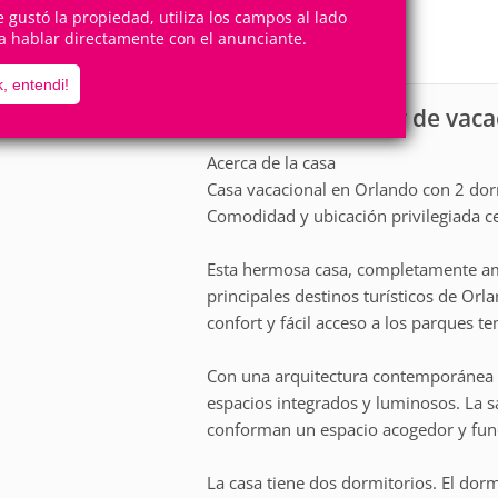
7
2
Personas
Cuartos
te gustó la propiedad, utiliza los campos al lado
a hablar directamente con el anunciante.
1
Suite
, entendi!
Casa para alquiler de vac
scripción
Acerca de la casa
Casa vacacional en Orlando con 2 dorm
Comodidad y ubicación privilegiada c
Esta hermosa casa, completamente amu
principales destinos turísticos de Or
confort y fácil acceso a los parques te
Con una arquitectura contemporánea y
espacios integrados y luminosos. La sa
conforman un espacio acogedor y func
La casa tiene dos dormitorios. El do