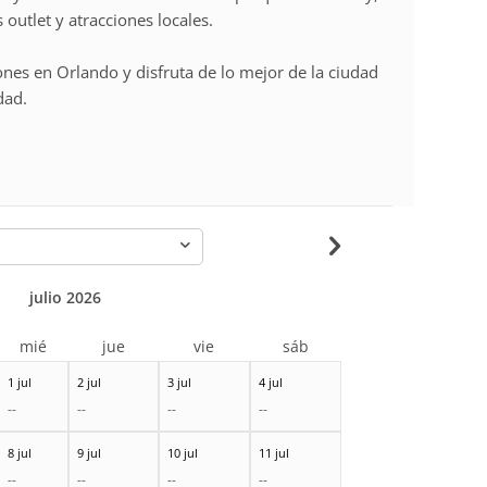
 outlet y atracciones locales.
ones en Orlando y disfruta de lo mejor de la ciudad
dad.
-
julio 2026
mié
jue
vie
sáb
1 jul
2 jul
3 jul
4 jul
--
--
--
--
8 jul
9 jul
10 jul
11 jul
--
--
--
--