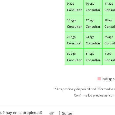
9 ago
10 ago
11 ago
Consultar
Consultar
Consul
16 ago
17 ago
18 ago
Consultar
Consultar
Consul
23 ago
24 ago
25 ago
Consultar
Consultar
Consul
30 ago
31 ago
1 sep
Consultar
Consultar
Consul
Indispo
* Los precios y disponibilidad informados
Confirme los precios así com
1
ué hay en la propiedad?
Suites