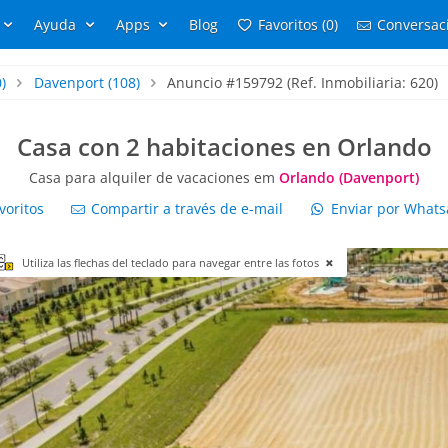
Ayuda
Apps
Blog
Favoritos (0)
Conversaci
)
Davenport
(108)
Anuncio #159792 (Ref. Inmobiliaria: 620)
Casa con 2 habitaciones en Orlando
Casa para alquiler de vacaciones em
Orlando (Davenport)
voritos
Compartir a través de e-mail
Enviar por What
Utiliza las flechas del teclado para navegar entre las fotos