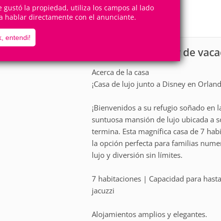
17
7
Personas
Cuartos
te gustó la propiedad, utiliza los campos al lado
a hablar directamente con el anunciante.
3
Suites
, entendi!
Casa para alquiler de vac
scripción
Acerca de la casa
¡Casa de lujo junto a Disney en Orlan
¡Bienvenidos a su refugio soñado en 
suntuosa mansión de lujo ubicada a s
termina. Esta magnífica casa de 7 hab
la opción perfecta para familias nu
lujo y diversión sin límites.
7 habitaciones | Capacidad para hasta
jacuzzi
Alojamientos amplios y elegantes.