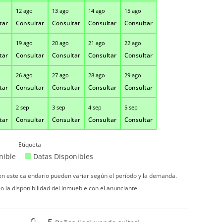
12 ago
13 ago
14 ago
15 ago
tar
Consultar
Consultar
Consultar
Consultar
19 ago
20 ago
21 ago
22 ago
tar
Consultar
Consultar
Consultar
Consultar
26 ago
27 ago
28 ago
29 ago
tar
Consultar
Consultar
Consultar
Consultar
2 sep
3 sep
4 sep
5 sep
tar
Consultar
Consultar
Consultar
Consultar
Etiqueta
nible
Datas Disponibles
 en este calendario pueden variar según el período y la demanda.
o la disponibilidad del inmueble con el anunciante.
5