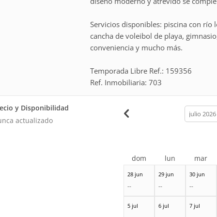
diseño moderno y atrevido se comple
Servicios disponibles: piscina con río 
cancha de voleibol de playa, gimnasio
conveniencia y mucho más.
Temporada Libre Ref.: 159356
Ref. Inmobiliaria: 703
ecio y Disponibilidad
calendar
month
nca actualizado
dom
lun
mar
28 jun
29 jun
30 jun
--
--
--
5 jul
6 jul
7 jul