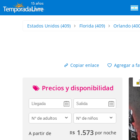
15 años
Estados Unidos
(409)
Florida
(409)
Orlando
(400
Copiar enlace
Agregar a fa
Precios y disponibilidad
adults
children
1.573
R$
por noche
A partir de