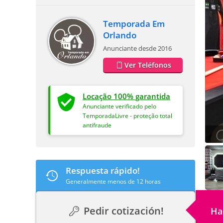
Temporada Em
Orlando
Anunciante desde 2016
Ver Teléfonos
Locação 100% garantida
Anunciante verificado pelo
TemporadaLivre - proteção total
antifraude
Respuesta rápido!
Generalmente menos de 12 horas
Pedir cotización!
Ha