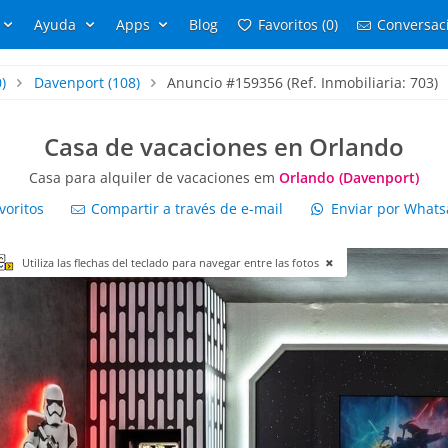
Ayuda
Apps
Blog
Favoritos (0)
Conversaci
)
Davenport
(108)
Anuncio #159356 (Ref. Inmobiliaria: 703)
Casa de vacaciones en Orlando
Casa para alquiler de vacaciones em
Orlando (Davenport)
voritos
Compartir a través de e-mail
Enviar por What
Utiliza las flechas del teclado para navegar entre las fotos