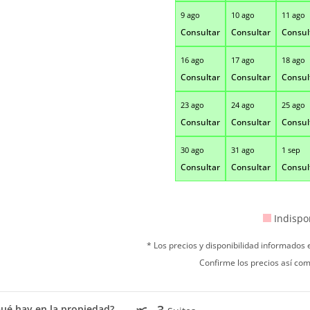
9 ago
10 ago
11 ago
Consultar
Consultar
Consul
16 ago
17 ago
18 ago
Consultar
Consultar
Consul
23 ago
24 ago
25 ago
Consultar
Consultar
Consul
30 ago
31 ago
1 sep
Consultar
Consultar
Consul
Indispo
* Los precios y disponibilidad informados
Confirme los precios así com
3
ué hay en la propiedad?