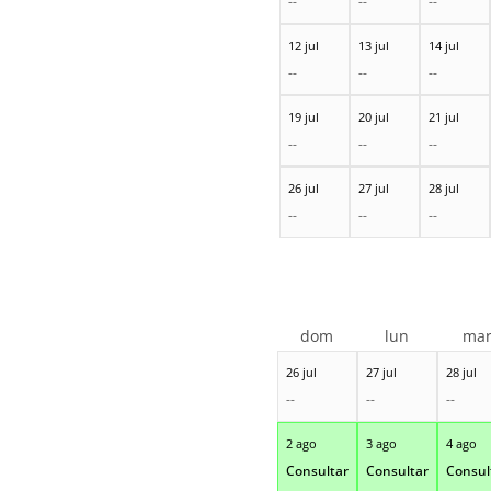
--
--
--
12 jul
13 jul
14 jul
--
--
--
19 jul
20 jul
21 jul
--
--
--
26 jul
27 jul
28 jul
--
--
--
dom
lun
ma
26 jul
27 jul
28 jul
--
--
--
2 ago
3 ago
4 ago
Consultar
Consultar
Consul