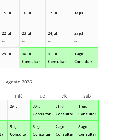
--
--
--
--
15 jul
16 jul
17 jul
18 jul
--
--
--
--
22 jul
23 jul
24 jul
25 jul
--
--
--
--
29 jul
30 jul
31 jul
1 ago
--
Consultar
Consultar
Consultar
agosto 2026
r
mié
jue
vie
sáb
29 jul
30 jul
31 jul
1 ago
--
Consultar
Consultar
Consultar
5 ago
6 ago
7 ago
8 ago
tar
Consultar
Consultar
Consultar
Consultar