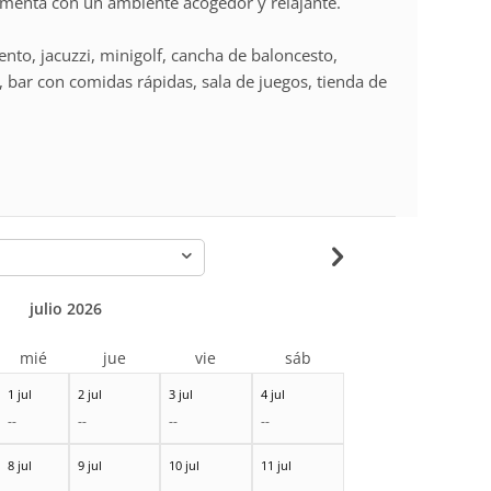
menta con un ambiente acogedor y relajante.
lento, jacuzzi, minigolf, cancha de baloncesto,
, bar con comidas rápidas, sala de juegos, tienda de
-
julio 2026
mié
jue
vie
sáb
1 jul
2 jul
3 jul
4 jul
--
--
--
--
8 jul
9 jul
10 jul
11 jul