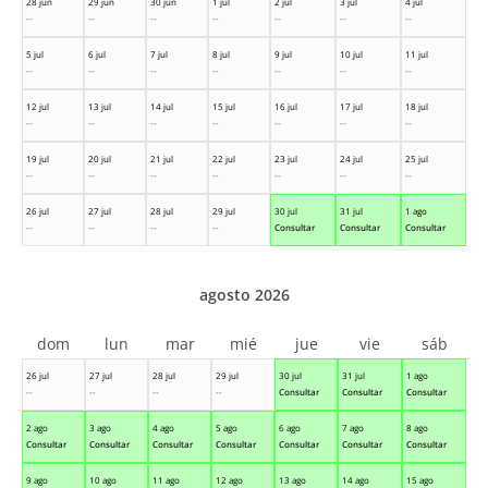
28 jun
29 jun
30 jun
1 jul
2 jul
3 jul
4 jul
--
--
--
--
--
--
--
5 jul
6 jul
7 jul
8 jul
9 jul
10 jul
11 jul
--
--
--
--
--
--
--
12 jul
13 jul
14 jul
15 jul
16 jul
17 jul
18 jul
--
--
--
--
--
--
--
19 jul
20 jul
21 jul
22 jul
23 jul
24 jul
25 jul
--
--
--
--
--
--
--
26 jul
27 jul
28 jul
29 jul
30 jul
31 jul
1 ago
--
--
--
--
Consultar
Consultar
Consultar
agosto 2026
dom
lun
mar
mié
jue
vie
sáb
26 jul
27 jul
28 jul
29 jul
30 jul
31 jul
1 ago
--
--
--
--
Consultar
Consultar
Consultar
2 ago
3 ago
4 ago
5 ago
6 ago
7 ago
8 ago
Consultar
Consultar
Consultar
Consultar
Consultar
Consultar
Consultar
9 ago
10 ago
11 ago
12 ago
13 ago
14 ago
15 ago