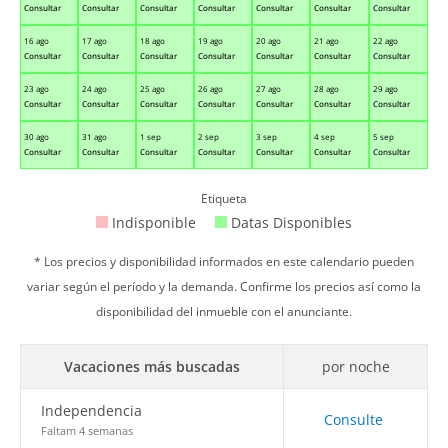
Consultar
Consultar
Consultar
Consultar
Consultar
Consultar
Consultar
16 ago
17 ago
18 ago
19 ago
20 ago
21 ago
22 ago
Consultar
Consultar
Consultar
Consultar
Consultar
Consultar
Consultar
23 ago
24 ago
25 ago
26 ago
27 ago
28 ago
29 ago
Consultar
Consultar
Consultar
Consultar
Consultar
Consultar
Consultar
30 ago
31 ago
1 sep
2 sep
3 sep
4 sep
5 sep
Consultar
Consultar
Consultar
Consultar
Consultar
Consultar
Consultar
Etiqueta
Indisponible
Datas Disponibles
* Los precios y disponibilidad informados en este calendario pueden
variar según el período y la demanda. Confirme los precios así como la
disponibilidad del inmueble con el anunciante.
Vacaciones más buscadas
por noche
Independencia
Consulte
Faltam 4 semanas