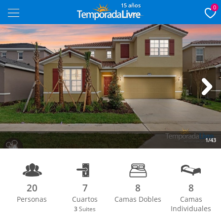
15 años
0
Next
1/43
20
7
8
8
Personas
Cuartos
Camas Dobles
Camas
Individuales
3
Suites