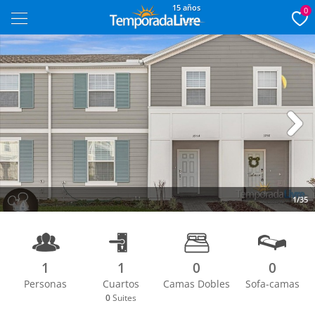
15 años
0
Next
1/35
1
1
0
0
Personas
Cuartos
Camas Dobles
Sofa-camas
0
Suites