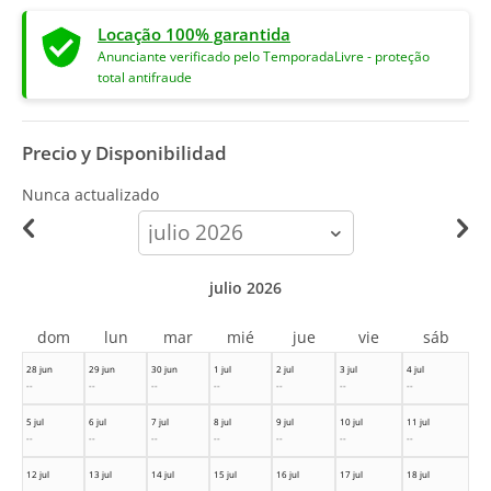
Locação 100% garantida
Anunciante verificado pelo TemporadaLivre - proteção
total antifraude
Precio y Disponibilidad
Nunca actualizado
calendar-
month
julio 2026
dom
lun
mar
mié
jue
vie
sáb
28 jun
29 jun
30 jun
1 jul
2 jul
3 jul
4 jul
--
--
--
--
--
--
--
5 jul
6 jul
7 jul
8 jul
9 jul
10 jul
11 jul
--
--
--
--
--
--
--
12 jul
13 jul
14 jul
15 jul
16 jul
17 jul
18 jul
--
--
--
--
--
--
--