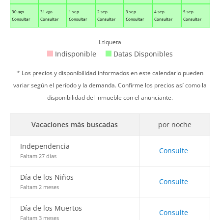
30 ago
31 ago
1 sep
2 sep
3 sep
4 sep
5 sep
Consultar
Consultar
Consultar
Consultar
Consultar
Consultar
Consultar
Etiqueta
Indisponible
Datas Disponibles
* Los precios y disponibilidad informados en este calendario pueden
variar según el período y la demanda. Confirme los precios así como la
disponibilidad del inmueble con el anunciante.
Vacaciones más buscadas
por noche
Independencia
Consulte
Faltam 27 dias
Día de los Niños
Consulte
Faltam 2 meses
Día de los Muertos
Consulte
Faltam 3 meses