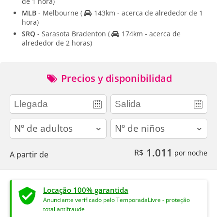
de 1 hora)
MLB
- Melbourne
(
143km - acerca de alrededor de 1
hora)
SRQ
- Sarasota Bradenton
(
174km - acerca de
alrededor de 2 horas)
Precios y disponibilidad
adults
children
1.011
R$
por noche
A partir de
Locação 100% garantida
Anunciante verificado pelo TemporadaLivre - proteção
total antifraude