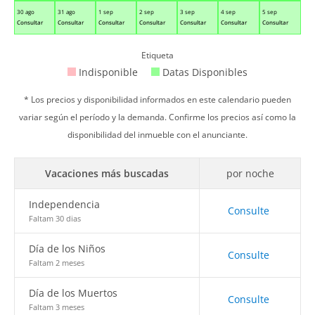
30 ago
31 ago
1 sep
2 sep
3 sep
4 sep
5 sep
Consultar
Consultar
Consultar
Consultar
Consultar
Consultar
Consultar
Etiqueta
Indisponible
Datas Disponibles
* Los precios y disponibilidad informados en este calendario pueden
variar según el período y la demanda. Confirme los precios así como la
disponibilidad del inmueble con el anunciante.
Vacaciones más buscadas
por noche
Independencia
Consulte
Faltam 30 dias
Día de los Niños
Consulte
Faltam 2 meses
Día de los Muertos
Consulte
Faltam 3 meses