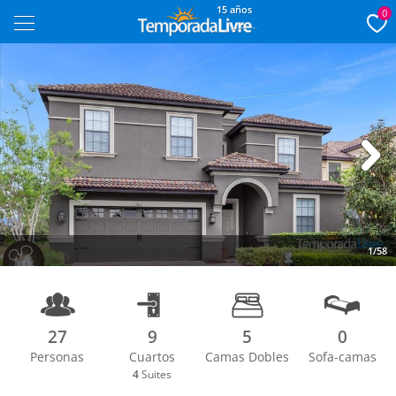
15 años
0
Next
1/58
27
9
5
0
Personas
Cuartos
Camas Dobles
Sofa-camas
4
Suites