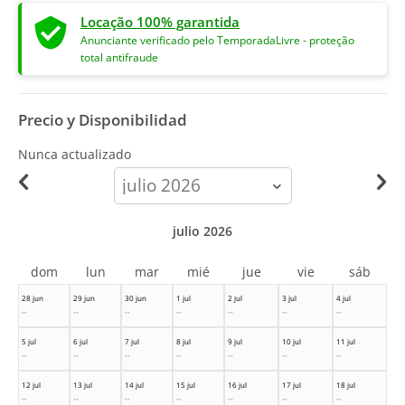
Locação 100% garantida
Anunciante verificado pelo TemporadaLivre - proteção
total antifraude
Precio y Disponibilidad
Nunca actualizado
calendar-
month
julio 2026
dom
lun
mar
mié
jue
vie
sáb
28 jun
29 jun
30 jun
1 jul
2 jul
3 jul
4 jul
--
--
--
--
--
--
--
5 jul
6 jul
7 jul
8 jul
9 jul
10 jul
11 jul
--
--
--
--
--
--
--
12 jul
13 jul
14 jul
15 jul
16 jul
17 jul
18 jul
--
--
--
--
--
--
--