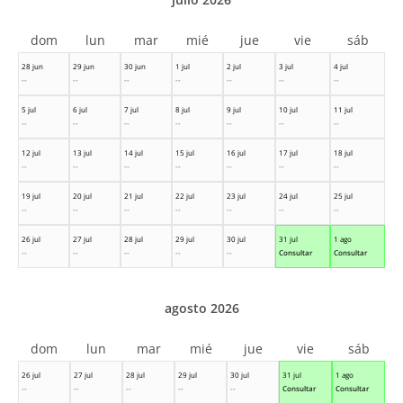
dom
lun
mar
mié
jue
vie
sáb
28 jun
29 jun
30 jun
1 jul
2 jul
3 jul
4 jul
--
--
--
--
--
--
--
5 jul
6 jul
7 jul
8 jul
9 jul
10 jul
11 jul
--
--
--
--
--
--
--
12 jul
13 jul
14 jul
15 jul
16 jul
17 jul
18 jul
--
--
--
--
--
--
--
19 jul
20 jul
21 jul
22 jul
23 jul
24 jul
25 jul
--
--
--
--
--
--
--
26 jul
27 jul
28 jul
29 jul
30 jul
31 jul
1 ago
--
--
--
--
--
Consultar
Consultar
agosto 2026
dom
lun
mar
mié
jue
vie
sáb
26 jul
27 jul
28 jul
29 jul
30 jul
31 jul
1 ago
--
--
--
--
--
Consultar
Consultar