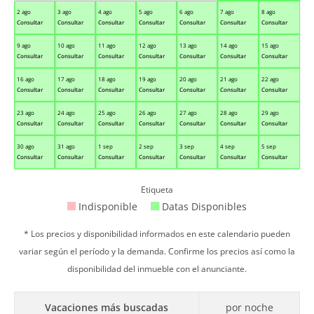
2 ago
3 ago
4 ago
5 ago
6 ago
7 ago
8 ago
Consultar
Consultar
Consultar
Consultar
Consultar
Consultar
Consultar
9 ago
10 ago
11 ago
12 ago
13 ago
14 ago
15 ago
Consultar
Consultar
Consultar
Consultar
Consultar
Consultar
Consultar
16 ago
17 ago
18 ago
19 ago
20 ago
21 ago
22 ago
Consultar
Consultar
Consultar
Consultar
Consultar
Consultar
Consultar
23 ago
24 ago
25 ago
26 ago
27 ago
28 ago
29 ago
Consultar
Consultar
Consultar
Consultar
Consultar
Consultar
Consultar
30 ago
31 ago
1 sep
2 sep
3 sep
4 sep
5 sep
Consultar
Consultar
Consultar
Consultar
Consultar
Consultar
Consultar
Etiqueta
Indisponible
Datas Disponibles
* Los precios y disponibilidad informados en este calendario pueden
variar según el período y la demanda. Confirme los precios así como la
disponibilidad del inmueble con el anunciante.
Vacaciones más buscadas
por noche