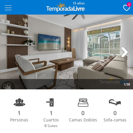
15 años
0
Next
1/38
1
1
0
0
Personas
Cuartos
Camas Dobles
Sofa-camas
0
Suites