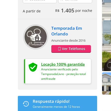
1.405
R$
por noche
A partir de
Temporada Em
Orlando
Anunciante desde 2016
Ver Teléfonos
Locação 100% garantida
Anunciante verificado pelo
TemporadaLivre - proteção total
antifraude
Respuesta rápido!
Generalmente menos de 12 horas