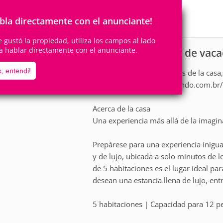
12
5
Personas
Cuartos
2
Suites
bla directamente con el anunciante!
te gustó la propiedad, utiliza los campos al lado
a hablar directamente con el anunciante.
Casa para alquiler de vac
scripción
, entendi!
Para más detalles y precios de la casa,
https://temporadaemorlando.com.br/c
Acerca de la casa
Una experiencia más allá de la imagi
Prepárese para una experiencia inigu
y de lujo, ubicada a solo minutos de 
de 5 habitaciones es el lugar ideal p
desean una estancia llena de lujo, en
5 habitaciones | Capacidad para 12 pe