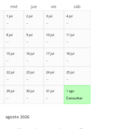
mié
jue
vie
sáb
1 jul
2 jul
3 jul
4 jul
--
--
--
--
8 jul
9 jul
10 jul
11 jul
--
--
--
--
15 jul
16 jul
17 jul
18 jul
--
--
--
--
22 jul
23 jul
24 jul
25 jul
--
--
--
--
29 jul
30 jul
31 jul
1 ago
--
--
--
Consultar
agosto 2026