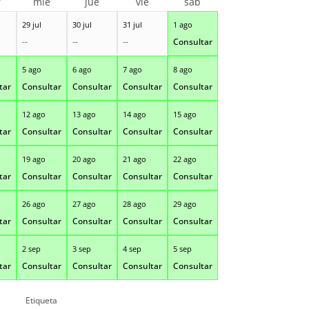
r
mié
jue
vie
sáb
29 jul
30 jul
31 jul
1 ago
--
--
--
Consultar
5 ago
6 ago
7 ago
8 ago
tar
Consultar
Consultar
Consultar
Consultar
12 ago
13 ago
14 ago
15 ago
tar
Consultar
Consultar
Consultar
Consultar
19 ago
20 ago
21 ago
22 ago
tar
Consultar
Consultar
Consultar
Consultar
26 ago
27 ago
28 ago
29 ago
tar
Consultar
Consultar
Consultar
Consultar
2 sep
3 sep
4 sep
5 sep
tar
Consultar
Consultar
Consultar
Consultar
Etiqueta