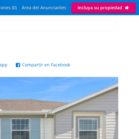
ones (0)
Área del Anunciantes
Incluya su propiedad
sapp
Compartir en Facebook