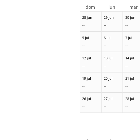
dom
lun
mar
28 jun
29 jun
30 jun
--
--
--
5 jul
6 jul
7 jul
--
--
--
12 jul
13 jul
14 jul
--
--
--
19 jul
20 jul
21 jul
--
--
--
26 jul
27 jul
28 jul
--
--
--