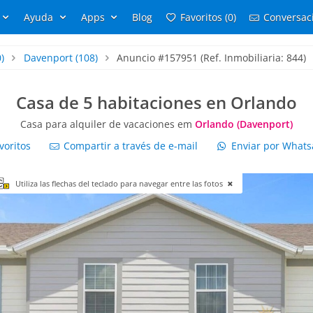
Ayuda
Apps
Blog
Favoritos (0)
Conversaci
)
Davenport
(108)
Anuncio #157951 (Ref. Inmobiliaria: 844)
Casa de 5 habitaciones en Orlando
Casa para alquiler de vacaciones em
Orlando (Davenport)
voritos
Compartir a través de e-mail
Enviar por What
Utiliza las flechas del teclado para navegar entre las fotos