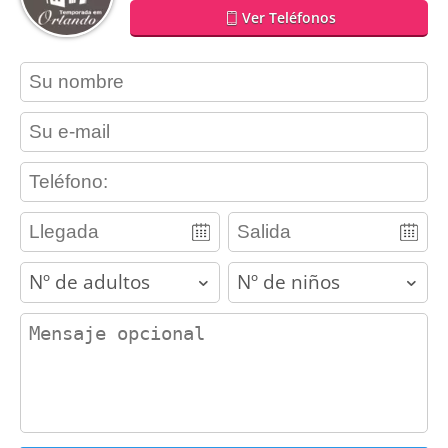
Ver Teléfonos
contact_name
contact_email
contact_phone
adults
children
contact_message