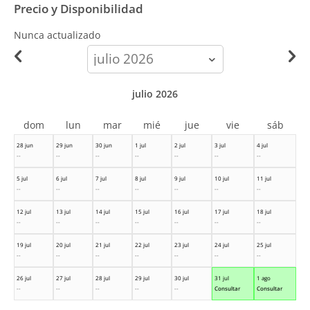
Precio y Disponibilidad
Nunca actualizado
calendar-
month
julio 2026
dom
lun
mar
mié
jue
vie
sáb
28 jun
29 jun
30 jun
1 jul
2 jul
3 jul
4 jul
--
--
--
--
--
--
--
5 jul
6 jul
7 jul
8 jul
9 jul
10 jul
11 jul
--
--
--
--
--
--
--
12 jul
13 jul
14 jul
15 jul
16 jul
17 jul
18 jul
--
--
--
--
--
--
--
19 jul
20 jul
21 jul
22 jul
23 jul
24 jul
25 jul
--
--
--
--
--
--
--
26 jul
27 jul
28 jul
29 jul
30 jul
31 jul
1 ago
--
--
--
--
--
Consultar
Consultar