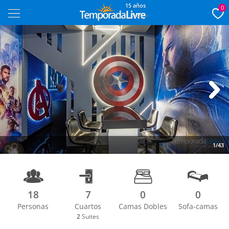
15 años
0
Next
1/43
18
7
0
0
Personas
Cuartos
Camas Dobles
Sofa-camas
2
Suites