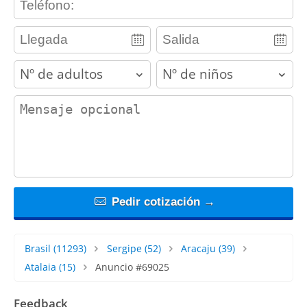
adults
children
contact_message
Pedir cotización →
Brasil
(11293)
Sergipe
(52)
Aracaju
(39)
Atalaia
(15)
Anuncio #69025
Feedback