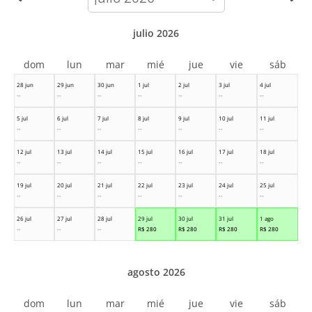
month
julio 2026
dom
lun
mar
mié
jue
vie
sáb
28 jun
29 jun
30 jun
1 jul
2 jul
3 jul
4 jul
--
--
--
--
--
--
--
5 jul
6 jul
7 jul
8 jul
9 jul
10 jul
11 jul
--
--
--
--
--
--
--
12 jul
13 jul
14 jul
15 jul
16 jul
17 jul
18 jul
--
--
--
--
--
--
--
19 jul
20 jul
21 jul
22 jul
23 jul
24 jul
25 jul
--
--
--
--
--
--
--
26 jul
27 jul
28 jul
29 jul
30 jul
31 jul
1 ago
--
--
--
R$
280
R$
280
R$
280
R$
280
agosto 2026
dom
lun
mar
mié
jue
vie
sáb