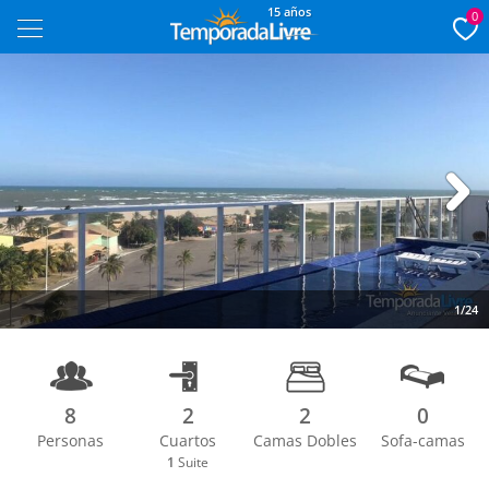
15 años
0
Next
1/24
8
2
2
0
Personas
Cuartos
Camas Dobles
Sofa-camas
1
Suite