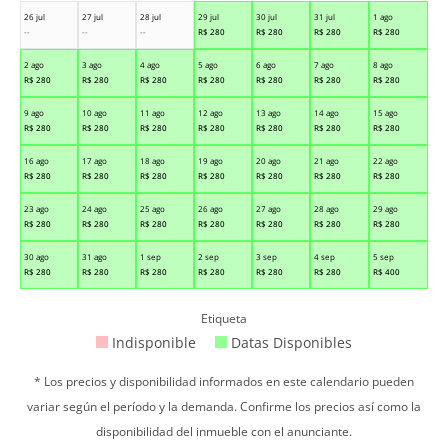
26 jul
27 jul
28 jul
29 jul
30 jul
31 jul
1 ago
--
--
--
R$
280
R$
280
R$
280
R$
280
2 ago
3 ago
4 ago
5 ago
6 ago
7 ago
8 ago
R$
280
R$
280
R$
280
R$
280
R$
280
R$
280
R$
280
9 ago
10 ago
11 ago
12 ago
13 ago
14 ago
15 ago
R$
280
R$
280
R$
280
R$
280
R$
280
R$
280
R$
280
16 ago
17 ago
18 ago
19 ago
20 ago
21 ago
22 ago
R$
280
R$
280
R$
280
R$
280
R$
280
R$
280
R$
280
23 ago
24 ago
25 ago
26 ago
27 ago
28 ago
29 ago
R$
280
R$
280
R$
280
R$
280
R$
280
R$
280
R$
280
30 ago
31 ago
1 sep
2 sep
3 sep
4 sep
5 sep
R$
280
R$
280
R$
280
R$
280
R$
280
R$
280
R$
400
Etiqueta
Indisponible
Datas Disponibles
* Los precios y disponibilidad informados en este calendario pueden
variar según el período y la demanda. Confirme los precios así como la
disponibilidad del inmueble con el anunciante.