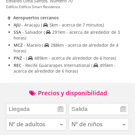
Edvaldo Lima Santos, Número 70
Edifício Edifício Smart Residence
Aeropuertos cercanos
AJU
- Aracaju
(
5km - acerca de 7 minutos)
SSA
- Salvador
(
291km - acerca de alrededor de 3
horas)
MCZ
- Maceio
(
288km - acerca de alrededor de 4
horas)
PNZ
-
(
489km - acerca de alrededor de 6 horas)
REC
- Recife Guararapes International
(
495km -
acerca de alrededor de 6 horas)
Precios y disponibilidad
adults
children