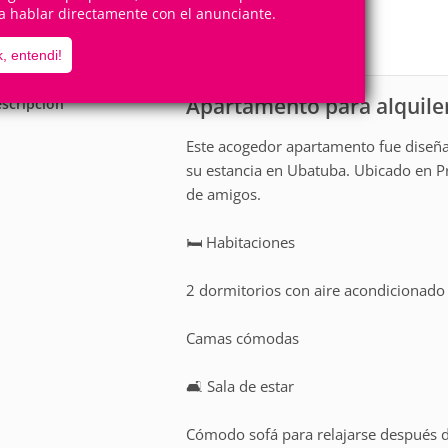
6
2
a hablar directamente con el anunciante.
Personas
Cuartos
0
Suites
, entendi!
Apartamento para alquile
scripción
Este acogedor apartamento fue diseñ
su estancia en Ubatuba. Ubicado en Pr
de amigos.
🛏️ Habitaciones
2 dormitorios con aire acondicionado 
Camas cómodas
🛋️ Sala de estar
Cómodo sofá para relajarse después d