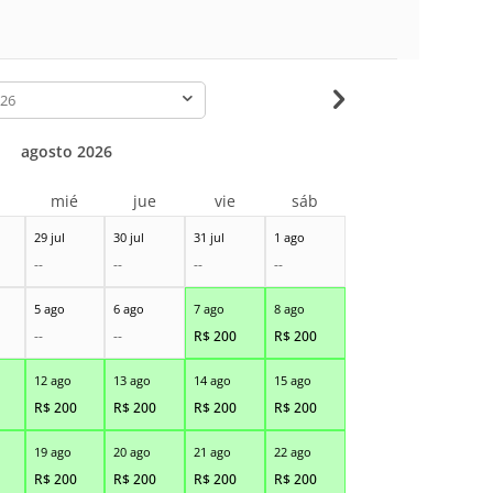
-
agosto 2026
r
mié
jue
vie
sáb
29 jul
30 jul
31 jul
1 ago
--
--
--
--
5 ago
6 ago
7 ago
8 ago
--
--
R$
200
R$
200
12 ago
13 ago
14 ago
15 ago
R$
200
R$
200
R$
200
R$
200
19 ago
20 ago
21 ago
22 ago
R$
200
R$
200
R$
200
R$
200