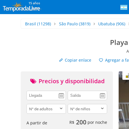
15 años
Brasil
(11298)
São Paulo
(3819)
Ubatuba
(906)
Playa
A
Copiar enlace
Agregar a fa
Precios y disponibilidad
adults
children
200
R$
por noche
A partir de