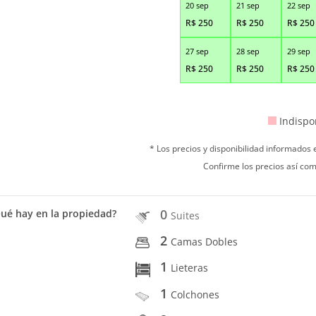
20 sep
21 sep
22 sep
R$
250
R$
250
R$
250
27 sep
28 sep
29 sep
R$
250
R$
250
R$
250
Indispo
* Los precios y disponibilidad informados
Confirme los precios así com
0
ué hay en la propiedad?
Suites
2
Camas Dobles
1
Lieteras
1
Colchones