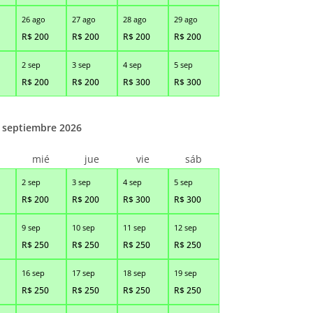
26 ago
27 ago
28 ago
29 ago
R$
200
R$
200
R$
200
R$
200
2 sep
3 sep
4 sep
5 sep
R$
200
R$
200
R$
300
R$
300
septiembre 2026
r
mié
jue
vie
sáb
2 sep
3 sep
4 sep
5 sep
R$
200
R$
200
R$
300
R$
300
9 sep
10 sep
11 sep
12 sep
R$
250
R$
250
R$
250
R$
250
16 sep
17 sep
18 sep
19 sep
R$
250
R$
250
R$
250
R$
250