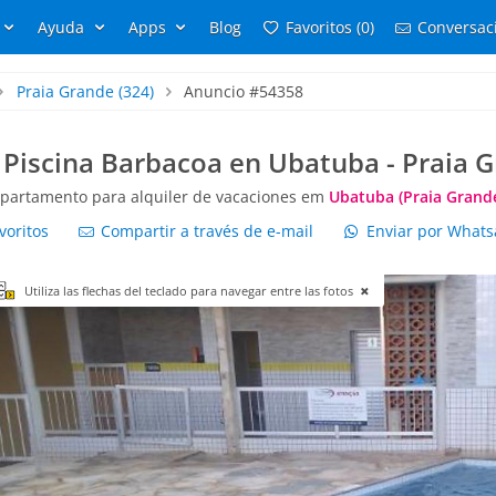
Ayuda
Apps
Blog
Favoritos (0)
Conversaci
Praia Grande
(324)
Anuncio #54358
 Piscina Barbacoa en Ubatuba - Praia 
partamento para alquiler de vacaciones em
Ubatuba (Praia Grand
voritos
Compartir a través de e-mail
Enviar por What
Utiliza las flechas del teclado para navegar entre las fotos