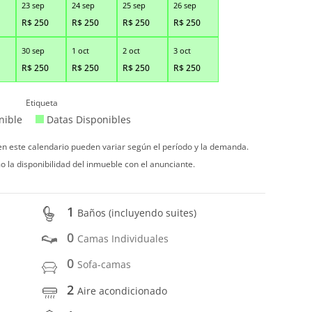
23 sep
24 sep
25 sep
26 sep
R$
250
R$
250
R$
250
R$
250
30 sep
1 oct
2 oct
3 oct
R$
250
R$
250
R$
250
R$
250
Etiqueta
nible
Datas Disponibles
 en este calendario pueden variar según el período y la demanda.
o la disponibilidad del inmueble con el anunciante.
1
Baños (incluyendo suites)
0
Camas Individuales
0
Sofa-camas
2
Aire acondicionado