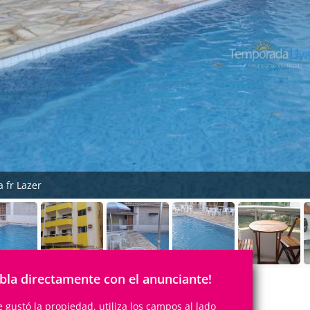
a fr Lazer
bla directamente con el anunciante!
te gustó la propiedad, utiliza los campos al lado