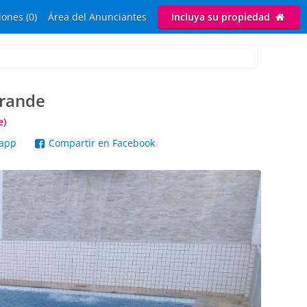
ones (0)
Área del Anunciantes
Incluya su propiedad
Grande
e)
sapp
Compartir en Facebook