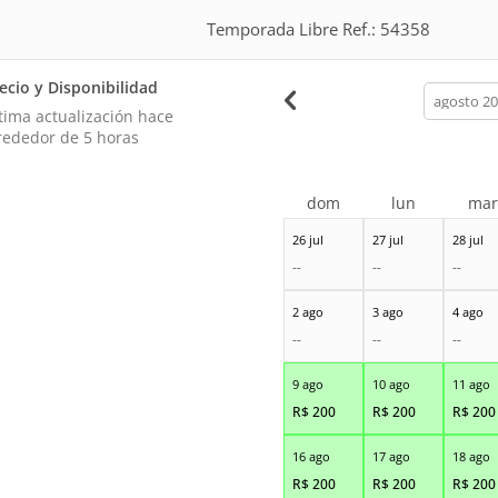
Temporada Libre Ref.: 54358
ecio y Disponibilidad
calendar
month
tima actualización hace
rededor de 5 horas
dom
lun
ma
26 jul
27 jul
28 jul
--
--
--
2 ago
3 ago
4 ago
--
--
--
9 ago
10 ago
11 ago
R$
200
R$
200
R$
200
16 ago
17 ago
18 ago
R$
200
R$
200
R$
200