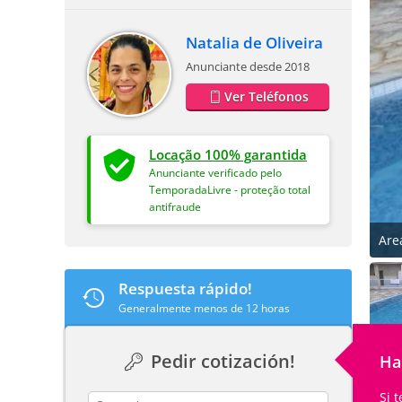
Natalia de Oliveira
Anunciante desde 2018
Ver Teléfonos
Locação 100% garantida
Anunciante verificado pelo
TemporadaLivre - proteção total
antifraude
Are
Respuesta rápido!
Generalmente menos de 12 horas
Pedir cotización!
Ha
Si 
contact_name