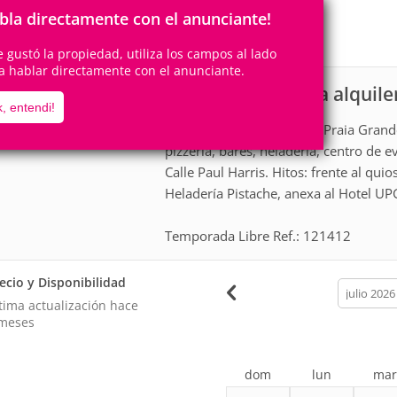
8
2
Personas
Cuartos
bla directamente con el anunciante!
1
Suite
te gustó la propiedad, utiliza los campos al lado
a hablar directamente con el anunciante.
Apartamento para alquile
scripción
, entendi!
Apartamento estándar en Praia Grande
pizzería, bares, heladería, centro de 
Calle Paul Harris. Hitos: frente al qu
Heladería Pistache, anexa al Hotel UP
Temporada Libre Ref.: 121412
ecio y Disponibilidad
calendar
month
tima actualización hace
meses
dom
lun
ma