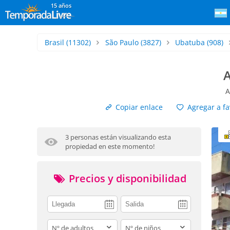
15 años
Brasil
(11302)
São Paulo
(3827)
Ubatuba
(908)
A
A
Copiar enlace
Agregar a fa
3 personas están visualizando esta
propiedad en este momento!
Precios y disponibilidad
adults
children