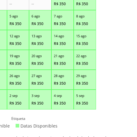
--
--
R$
350
R$
350
5 ago
6 ago
7 ago
8 ago
R$
350
R$
350
R$
350
R$
350
12 ago
13 ago
14 ago
15 ago
R$
350
R$
350
R$
350
R$
350
19 ago
20 ago
21 ago
22 ago
R$
350
R$
350
R$
350
R$
350
26 ago
27 ago
28 ago
29 ago
R$
350
R$
350
R$
350
R$
350
2 sep
3 sep
4 sep
5 sep
R$
350
R$
350
R$
350
R$
350
Etiqueta
nible
Datas Disponibles