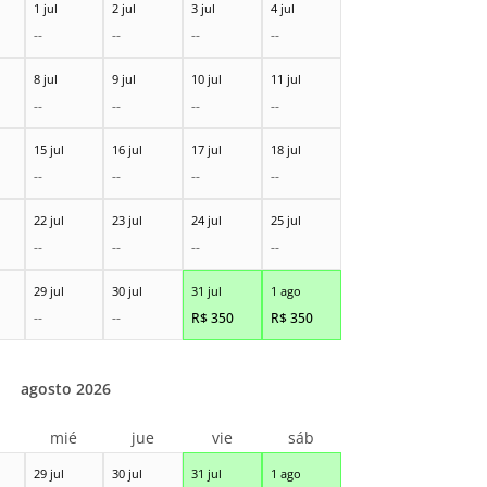
1 jul
2 jul
3 jul
4 jul
--
--
--
--
8 jul
9 jul
10 jul
11 jul
--
--
--
--
15 jul
16 jul
17 jul
18 jul
--
--
--
--
22 jul
23 jul
24 jul
25 jul
--
--
--
--
29 jul
30 jul
31 jul
1 ago
--
--
R$
350
R$
350
agosto 2026
r
mié
jue
vie
sáb
29 jul
30 jul
31 jul
1 ago