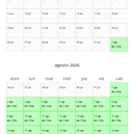
--
--
--
--
--
--
--
12 jul
13 jul
14 jul
15 jul
16 jul
17 jul
18 jul
--
--
--
--
--
--
--
19 jul
20 jul
21 jul
22 jul
23 jul
24 jul
25 jul
--
--
--
--
--
--
--
26 jul
27 jul
28 jul
29 jul
30 jul
31 jul
1 ago
--
--
--
--
--
--
R$
1700
agosto 2026
dom
lun
mar
mié
jue
vie
sáb
26 jul
27 jul
28 jul
29 jul
30 jul
31 jul
1 ago
--
--
--
--
--
--
R$
1700
2 ago
3 ago
4 ago
5 ago
6 ago
7 ago
8 ago
R$
1700
R$
1700
R$
1700
R$
1700
R$
1700
R$
1700
R$
1700
9 ago
10 ago
11 ago
12 ago
13 ago
14 ago
15 ago
R$
1700
R$
1700
R$
1700
R$
1700
R$
1700
R$
1700
R$
1700
16 ago
17 ago
18 ago
19 ago
20 ago
21 ago
22 ago