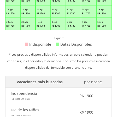
R$
1700
R$
1700
R$
1700
R$
1700
R$
1700
R$
1700
R$
1700
23 ago
24 ago
25 ago
26 ago
27 ago
28 ago
29 ago
R$
1700
R$
1700
R$
1700
R$
1700
R$
1700
R$
1700
R$
1700
30 ago
31 ago
1 sep
2 sep
3 sep
4 sep
5 sep
R$
1700
R$
1700
R$
1700
R$
1700
R$
1700
R$
1700
R$
1900
Etiqueta
Indisponible
Datas Disponibles
* Los precios y disponibilidad informados en este calendario pueden
variar según el período y la demanda. Confirme los precios así como la
disponibilidad del inmueble con el anunciante.
Vacaciones más buscadas
por noche
Independencia
R$
1900
Faltam 29 dias
Día de los Niños
R$
1900
Faltam 2 meses