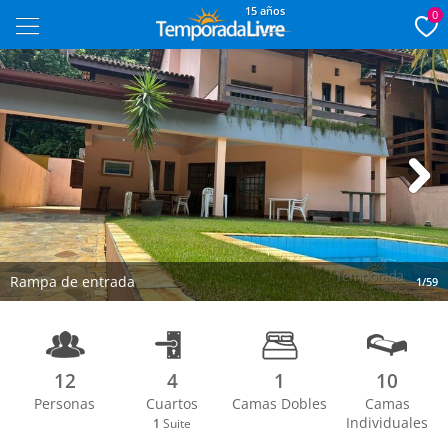
15 años
0
Next
Rampa de entrada
1/59
12
4
1
10
Personas
Cuartos
Camas Dobles
Camas
Individuales
1
Suite