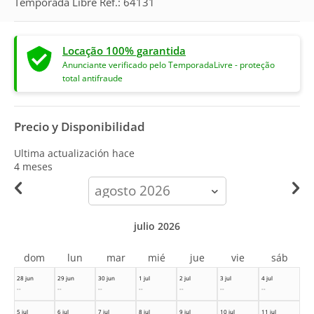
Temporada Libre Ref.: 64131
Locação 100% garantida
Anunciante verificado pelo TemporadaLivre - proteção
total antifraude
Precio y Disponibilidad
Ultima actualización hace
4 meses
calendar-
month
julio 2026
dom
lun
mar
mié
jue
vie
sáb
28 jun
29 jun
30 jun
1 jul
2 jul
3 jul
4 jul
--
--
--
--
--
--
--
5 jul
6 jul
7 jul
8 jul
9 jul
10 jul
11 jul