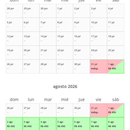
28 jun
29 jun
30 jun
1 jul
2 jul
3 jul
4 jul
--
--
--
--
--
--
--
5 jul
6 jul
7 jul
8 jul
9 jul
10 jul
11 jul
--
--
--
--
--
--
--
12 jul
13 jul
14 jul
15 jul
16 jul
17 jul
18 jul
--
--
--
--
--
--
--
19 jul
20 jul
21 jul
22 jul
23 jul
24 jul
25 jul
--
--
--
--
--
--
--
26 jul
27 jul
28 jul
29 jul
30 jul
31 jul
1 ago
--
--
--
--
--
Indisp.
R$
490
agosto 2026
dom
lun
mar
mié
jue
vie
sáb
26 jul
27 jul
28 jul
29 jul
30 jul
31 jul
1 ago
--
--
--
--
--
Indisp.
R$
490
2 ago
3 ago
4 ago
5 ago
6 ago
7 ago
8 ago
R$
490
R$
490
R$
490
R$
490
R$
490
R$
490
R$
490