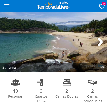
15 años
0
Next
Sununga
1/48
10
3
2
2
Personas
Cuartos
Camas Dobles
Camas
Individuales
1
Suite