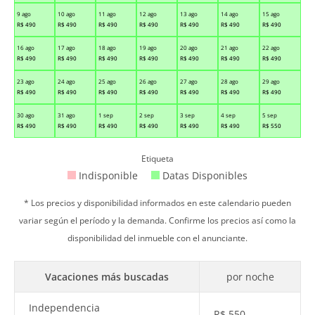
9 ago
10 ago
11 ago
12 ago
13 ago
14 ago
15 ago
R$
490
R$
490
R$
490
R$
490
R$
490
R$
490
R$
490
16 ago
17 ago
18 ago
19 ago
20 ago
21 ago
22 ago
R$
490
R$
490
R$
490
R$
490
R$
490
R$
490
R$
490
23 ago
24 ago
25 ago
26 ago
27 ago
28 ago
29 ago
R$
490
R$
490
R$
490
R$
490
R$
490
R$
490
R$
490
30 ago
31 ago
1 sep
2 sep
3 sep
4 sep
5 sep
R$
490
R$
490
R$
490
R$
490
R$
490
R$
490
R$
550
Etiqueta
Indisponible
Datas Disponibles
* Los precios y disponibilidad informados en este calendario pueden
variar según el período y la demanda. Confirme los precios así como la
disponibilidad del inmueble con el anunciante.
Vacaciones más buscadas
por noche
Independencia
R$
550