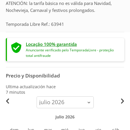
ATENCIÓN: la tarifa básica no es válida para Navidad,
Nochevieja, Carnaval y festivos prolongados.
Temporada Libre Ref.: 63941
Locação 100% garantida
Anunciante verificado pelo TemporadaLivre - proteção
total antifraude
Precio y Disponibilidad
Ultima actualización hace
7 minutos
calendar-
month
julio 2026
dom
lun
mar
mié
jue
vie
sáb