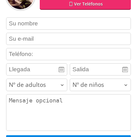
Ver Teléfonos
contact_name
contact_email
contact_phone
adults
children
contact_message