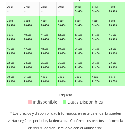
26 jul
27 jul
28 jul
29 jul
30 jul
31 jul
1 ago
--
--
--
--
R$
480
R$
400
R$
400
2 ago
3 ago
4 ago
5 ago
6 ago
7 ago
8 ago
R$
400
R$
400
R$
400
R$
400
R$
400
R$
400
R$
400
9 ago
10 ago
11 ago
12 ago
13 ago
14 ago
15 ago
R$
400
R$
400
R$
400
R$
400
R$
400
R$
400
R$
400
16 ago
17 ago
18 ago
19 ago
20 ago
21 ago
22 ago
R$
400
R$
400
R$
400
R$
400
R$
400
R$
400
R$
400
23 ago
24 ago
25 ago
26 ago
27 ago
28 ago
29 ago
R$
400
R$
400
R$
400
R$
400
R$
400
R$
400
R$
400
30 ago
31 ago
1 sep
2 sep
3 sep
4 sep
5 sep
R$
400
R$
400
R$
440
R$
440
R$
440
R$
700
R$
700
Etiqueta
Indisponible
Datas Disponibles
* Los precios y disponibilidad informados en este calendario pueden
variar según el período y la demanda. Confirme los precios así como la
disponibilidad del inmueble con el anunciante.