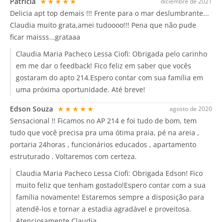
Patricia
★★★★★
diciembre de 2021
Delicia apt top demais !!! Frente para o mar deslumbrante...
Claudia muito grata,amei tudoooo!!! Pena que não pude
ficar maisss...grataaa
Claudia Maria Pacheco Lessa Ciofi:
Obrigada pelo carinho
em me dar o feedback! Fico feliz em saber que vocês
gostaram do apto 214.Espero contar com sua família em
uma próxima oportunidade. Até breve!
Edson Souza
★★★★★
agosto de 2020
Sensacional !! Ficamos no AP 214 e foi tudo de bom, tem
tudo que você precisa pra uma ótima praia, pé na areia ,
portaria 24horas , funcionários educados , apartamento
estruturado . Voltaremos com certeza.
Claudia Maria Pacheco Lessa Ciofi:
Obrigada Edson! Fico
muito feliz que tenham gostado!Espero contar com a sua
família novamente! Estaremos sempre a disposição para
atendê-los e tornar a estadia agradável e proveitosa.
Atenciosamente Claudia