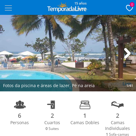
15 años
0
Next
Fotos da piscina e áreas de lazer. Pé na areia
1/41
6
2
1
2
Personas
Cuartos
Camas Dobles
Camas
Individuales
0
Suites
1
Sofa-camas