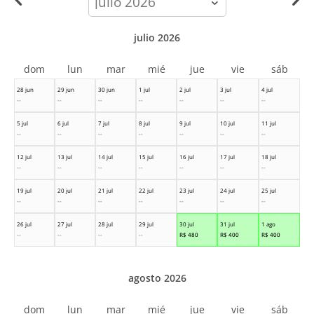
month
julio 2026
dom
lun
mar
mié
jue
vie
sáb
28 jun
29 jun
30 jun
1 jul
2 jul
3 jul
4 jul
--
--
--
--
--
--
--
5 jul
6 jul
7 jul
8 jul
9 jul
10 jul
11 jul
--
--
--
--
--
--
--
12 jul
13 jul
14 jul
15 jul
16 jul
17 jul
18 jul
--
--
--
--
--
--
--
19 jul
20 jul
21 jul
22 jul
23 jul
24 jul
25 jul
--
--
--
--
--
--
--
26 jul
27 jul
28 jul
29 jul
30 jul
31 jul
1 ago
--
--
--
--
R$
480
R$
400
R$
400
agosto 2026
dom
lun
mar
mié
jue
vie
sáb