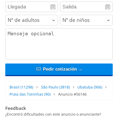
adults
children
contact_message
Pedir cotización →
Brasil
(11298)
São Paulo
(3818)
Ubatuba
(906)
Praia das Toninhas
(90)
Anuncio #56146
Feedback
¿Encontró dificultades con este anuncio o anunciante?