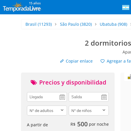
15 años
Brasil
(11293)
São Paulo
(3820)
Ubatuba
(908)
2 dormitorio
Apar
Copiar enlace
Agregar a fa
Precios y disponibilidad
adults
children
500
R$
por noche
A partir de