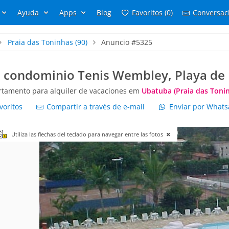
Ayuda
Apps
Blog
Favoritos (0)
Conversaci
Praia das Toninhas
(90)
Anuncio #5325
s condominio Tenis Wembley, Playa de
tamento para alquiler de vacaciones em
Ubatuba (Praia das Toni
voritos
Compartir a través de e-mail
Enviar por What
Utiliza las flechas del teclado para navegar entre las fotos