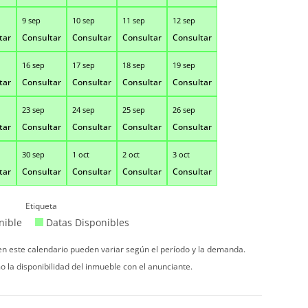
9 sep
10 sep
11 sep
12 sep
tar
Consultar
Consultar
Consultar
Consultar
16 sep
17 sep
18 sep
19 sep
tar
Consultar
Consultar
Consultar
Consultar
23 sep
24 sep
25 sep
26 sep
tar
Consultar
Consultar
Consultar
Consultar
30 sep
1 oct
2 oct
3 oct
tar
Consultar
Consultar
Consultar
Consultar
Etiqueta
nible
Datas Disponibles
 en este calendario pueden variar según el período y la demanda.
o la disponibilidad del inmueble con el anunciante.