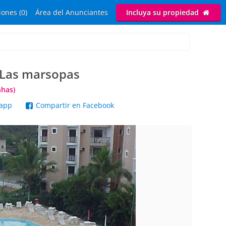
ones (0)
Área del Anunciantes
Incluya su propiedad
 Las marsopas
nhas)
sapp
Compartir en Facebook