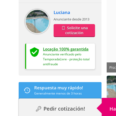
Luciana
Anunciante desde 2013
Solicite una
cotización
Locação 100% garantida
Anunciante verificado pelo
TemporadaLivre - proteção total
antifraude
Pis
Respuesta muy rápido!
Generalmente menos de 3 horas
Pedir cotización!
Ha