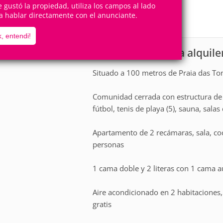
7
2
te gustó la propiedad, utiliza los campos al lado
Personas
Cuartos
a hablar directamente con el anunciante.
1
Suite
, entendi!
Apartamento para alquile
scripción
Situado a 100 metros de Praia das To
Comunidad cerrada con estructura de cl
fútbol, tenis de playa (5), sauna, salas
Apartamento de 2 recámaras, sala, co
personas
1 cama doble y 2 literas con 1 cama au
Aire acondicionado en 2 habitaciones, 
gratis