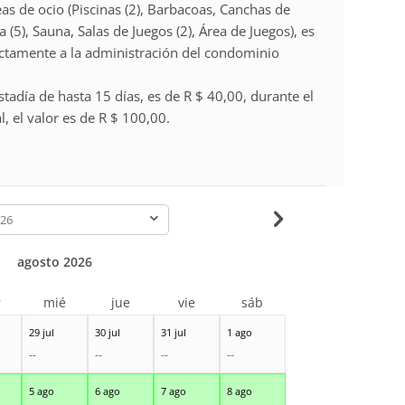
eas de ocio (Piscinas (2), Barbacoas, Canchas de
a (5), Sauna, Salas de Juegos (2), Área de Juegos), es
ectamente a la administración del condominio
stadía de hasta 15 días, es de R $ 40,00, durante el
, el valor es de R $ 100,00.
-
agosto 2026
r
mié
jue
vie
sáb
29 jul
30 jul
31 jul
1 ago
--
--
--
--
5 ago
6 ago
7 ago
8 ago