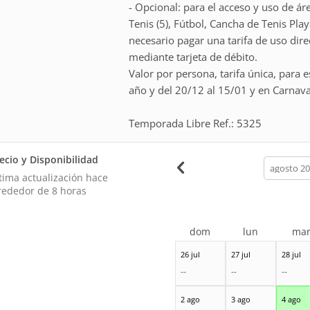
- Opcional: para el acceso y uso de ár
Tenis (5), Fútbol, Cancha de Tenis Play
necesario pagar una tarifa de uso dir
mediante tarjeta de débito.
Valor por persona, tarifa única, para e
año y del 20/12 al 15/01 y en Carnaval
Temporada Libre Ref.: 5325
ecio y Disponibilidad
calendar
month
tima actualización hace
rededor de 8 horas
dom
lun
ma
26 jul
27 jul
28 jul
--
--
--
2 ago
3 ago
4 ago