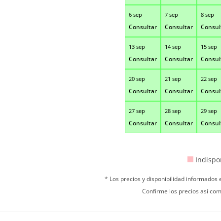
6 sep
7 sep
8 sep
Consultar
Consultar
Consul
13 sep
14 sep
15 sep
Consultar
Consultar
Consul
20 sep
21 sep
22 sep
Consultar
Consultar
Consul
27 sep
28 sep
29 sep
Consultar
Consultar
Consul
Indispo
* Los precios y disponibilidad informados
Confirme los precios así com