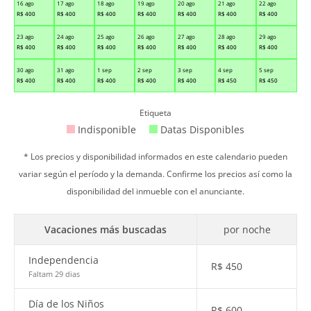
16 ago
17 ago
18 ago
19 ago
20 ago
21 ago
22 ago
R$
400
R$
400
R$
400
R$
400
R$
400
R$
400
R$
400
23 ago
24 ago
25 ago
26 ago
27 ago
28 ago
29 ago
R$
400
R$
400
R$
400
R$
400
R$
400
R$
400
R$
400
30 ago
31 ago
1 sep
2 sep
3 sep
4 sep
5 sep
R$
400
R$
400
R$
400
R$
400
R$
400
R$
450
R$
450
Etiqueta
Indisponible
Datas Disponibles
* Los precios y disponibilidad informados en este calendario pueden
variar según el período y la demanda. Confirme los precios así como la
disponibilidad del inmueble con el anunciante.
Vacaciones más buscadas
por noche
Independencia
R$
450
Faltam 29 dias
Día de los Niños
R$
600