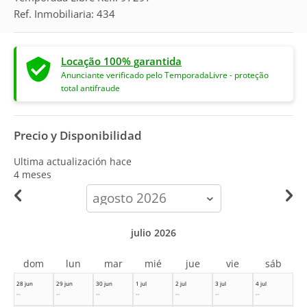
Ref. Inmobiliaria: 434
Locação 100% garantida
Anunciante verificado pelo TemporadaLivre - proteção
total antifraude
Precio y Disponibilidad
Ultima actualización hace
4 meses
calendar-
month
julio 2026
dom
lun
mar
mié
jue
vie
sáb
28 jun
29 jun
30 jun
1 jul
2 jul
3 jul
4 jul
--
--
--
--
--
--
--