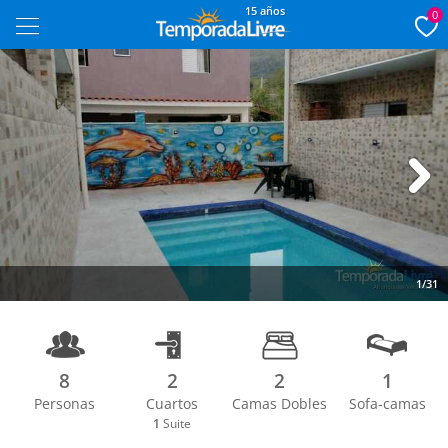
15 años
0
Next
1/31
8
2
2
1
Personas
Cuartos
Camas Dobles
Sofa-camas
1
Suite