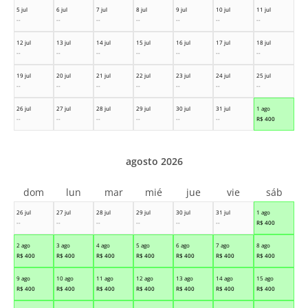
5 jul
6 jul
7 jul
8 jul
9 jul
10 jul
11 jul
--
--
--
--
--
--
--
12 jul
13 jul
14 jul
15 jul
16 jul
17 jul
18 jul
--
--
--
--
--
--
--
19 jul
20 jul
21 jul
22 jul
23 jul
24 jul
25 jul
--
--
--
--
--
--
--
26 jul
27 jul
28 jul
29 jul
30 jul
31 jul
1 ago
--
--
--
--
--
--
R$
400
agosto 2026
dom
lun
mar
mié
jue
vie
sáb
26 jul
27 jul
28 jul
29 jul
30 jul
31 jul
1 ago
--
--
--
--
--
--
R$
400
2 ago
3 ago
4 ago
5 ago
6 ago
7 ago
8 ago
R$
400
R$
400
R$
400
R$
400
R$
400
R$
400
R$
400
9 ago
10 ago
11 ago
12 ago
13 ago
14 ago
15 ago
R$
400
R$
400
R$
400
R$
400
R$
400
R$
400
R$
400