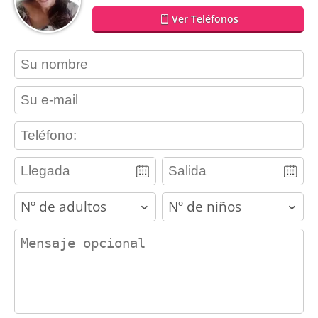
Ver Teléfonos
contact_name
contact_email
contact_phone
adults
children
contact_message