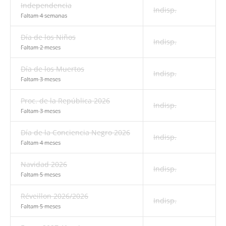
Independencia
Indisp.
Faltam 4 semanas
Día de los Niños
Indisp.
Faltam 2 meses
Día de los Muertos
Indisp.
Faltam 3 meses
Proc. de la República 2026
Indisp.
Faltam 3 meses
Día de la Conciencia Negro 2026
Indisp.
Faltam 4 meses
Navidad 2026
Indisp.
Faltam 5 meses
Réveillon 2026/2026
Indisp.
Faltam 5 meses