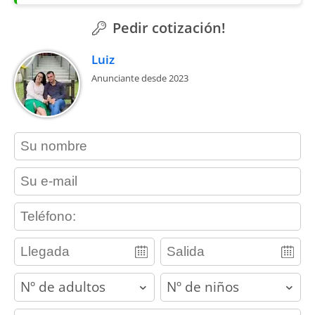
Pedir cotización!
Luiz
Anunciante desde 2023
contact_name
contact_email
contact_phone
adults
children