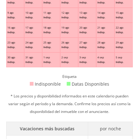
Indisp.
Indisp.
Indisp.
Indisp.
Indisp.
Indisp.
Indisp.
9 ago
10 ago
11 ago
12 ago
13 ago
14 ago
15 ago
Indisp.
Indisp.
Indisp.
Indisp.
Indisp.
Indisp.
Indisp.
16 ago
17 ago
18 ago
19 ago
20 ago
21 ago
22 ago
Indisp.
Indisp.
Indisp.
Indisp.
Indisp.
Indisp.
Indisp.
23 ago
24 ago
25 ago
26 ago
27 ago
28 ago
29 ago
Indisp.
Indisp.
Indisp.
Indisp.
Indisp.
Indisp.
Indisp.
30 ago
31 ago
1 sep
2 sep
3 sep
4 sep
5 sep
Indisp.
Indisp.
Indisp.
Indisp.
Indisp.
Indisp.
Indisp.
Etiqueta
Indisponible
Datas Disponibles
* Los precios y disponibilidad informados en este calendario pueden
variar según el período y la demanda. Confirme los precios así como la
disponibilidad del inmueble con el anunciante.
Vacaciones más buscadas
por noche