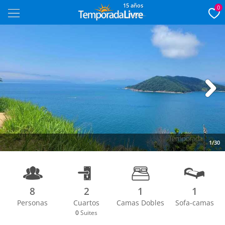
15 años
0
Next
1/30
8
2
1
1
Personas
Cuartos
Camas Dobles
Sofa-camas
0
Suites