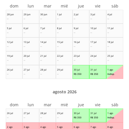
dom
lun
mar
mié
jue
vie
sáb
28 jun
29 jun
30 jun
1 jul
2 jul
3 jul
4 jul
--
--
--
--
--
--
--
5 jul
6 jul
7 jul
8 jul
9 jul
10 jul
11 jul
--
--
--
--
--
--
--
12 jul
13 jul
14 jul
15 jul
16 jul
17 jul
18 jul
--
--
--
--
--
--
--
19 jul
20 jul
21 jul
22 jul
23 jul
24 jul
25 jul
--
--
--
--
--
--
--
26 jul
27 jul
28 jul
29 jul
30 jul
31 jul
1 ago
--
--
--
--
R$
350
R$
350
Indisp.
agosto 2026
dom
lun
mar
mié
jue
vie
sáb
26 jul
27 jul
28 jul
29 jul
30 jul
31 jul
1 ago
--
--
--
--
R$
350
R$
350
Indisp.
2 ago
3 ago
4 ago
5 ago
6 ago
7 ago
8 ago