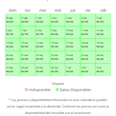
dom
lun
mar
mié
jue
vie
sáb
30 ago
31 ago
1 sep
2 sep
3 sep
4 sep
5 sep
R$
650
R$
599
R$
599
R$
599
R$
650
R$
799
R$
799
6 sep
7 sep
8 sep
9 sep
10 sep
11 sep
12 sep
R$
799
R$
799
R$
799
R$
599
R$
650
R$
650
R$
650
13 sep
14 sep
15 sep
16 sep
17 sep
18 sep
19 sep
R$
650
R$
599
R$
599
R$
599
R$
650
R$
650
R$
650
20 sep
21 sep
22 sep
23 sep
24 sep
25 sep
26 sep
R$
650
R$
599
R$
599
R$
599
R$
650
R$
650
R$
650
27 sep
28 sep
29 sep
30 sep
1 oct
2 oct
3 oct
R$
650
R$
599
R$
599
R$
599
R$
650
R$
650
R$
650
Etiqueta
Indisponible
Datas Disponibles
* Los precios y disponibilidad informados en este calendario pueden
variar según el período y la demanda. Confirme los precios así como la
disponibilidad del inmueble con el anunciante.