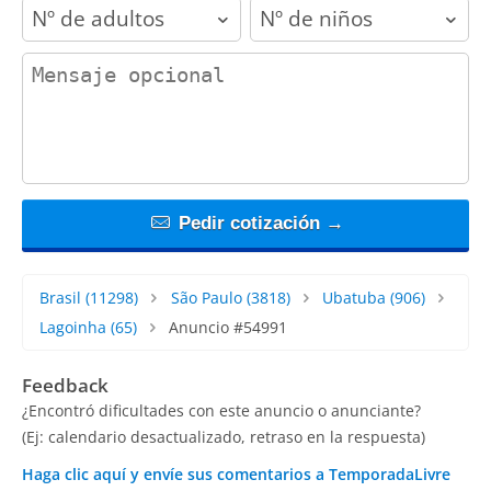
adults
children
contact_message
Pedir cotización →
Brasil
(11298)
São Paulo
(3818)
Ubatuba
(906)
Lagoinha
(65)
Anuncio #54991
Feedback
¿Encontró dificultades con este anuncio o anunciante?
(Ej: calendario desactualizado, retraso en la respuesta)
Haga clic aquí y envíe sus comentarios a TemporadaLivre