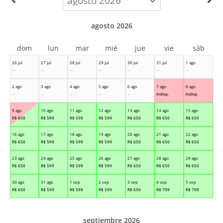
month
agosto 2026
dom
lun
mar
mié
jue
vie
sáb
26 jul
27 jul
28 jul
29 jul
30 jul
31 jul
1 ago
--
--
--
--
--
--
--
2 ago
3 ago
4 ago
5 ago
6 ago
7 ago
8 ago
--
--
--
--
--
Indisp.
Indisp.
9 ago
10 ago
11 ago
12 ago
13 ago
14 ago
15 ago
R$
650
R$
599
R$
599
R$
599
R$
650
R$
650
R$
650
16 ago
17 ago
18 ago
19 ago
20 ago
21 ago
22 ago
R$
650
R$
599
R$
599
R$
599
R$
650
R$
650
R$
650
23 ago
24 ago
25 ago
26 ago
27 ago
28 ago
29 ago
R$
650
R$
599
R$
599
R$
599
R$
650
R$
650
R$
650
30 ago
31 ago
1 sep
2 sep
3 sep
4 sep
5 sep
R$
650
R$
599
R$
599
R$
599
R$
650
R$
799
R$
799
septiembre 2026