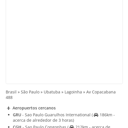
Brasil » São Paulo » Ubatuba » Lagoinha » Av Copacabana
488
Aeropuertos cercanos
GRU
- Sao Paulo Guarulhos International
(
186km -
acerca de alrededor de 3 horas)
CGH
- Sao Paulo Congonhas
(
212km - acerca de