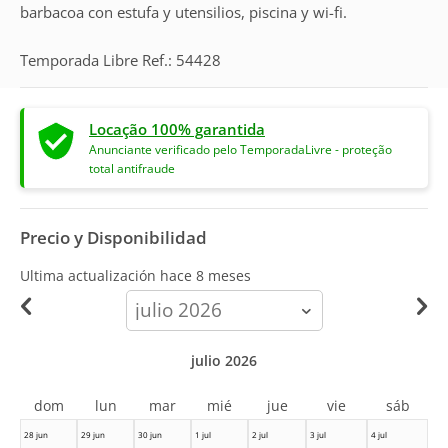
barbacoa con estufa y utensilios, piscina y wi-fi.
Temporada Libre Ref.: 54428
Locação 100% garantida
Anunciante verificado pelo TemporadaLivre - proteção
total antifraude
Precio y Disponibilidad
Ultima actualización hace
8 meses
calendar-
month
julio 2026
dom
lun
mar
mié
jue
vie
sáb
28 jun
29 jun
30 jun
1 jul
2 jul
3 jul
4 jul