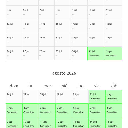
--
--
--
--
--
--
--
5 jul
6 jul
7 jul
8 jul
9 jul
10 jul
11 jul
--
--
--
--
--
--
--
12 jul
13 jul
14 jul
15 jul
16 jul
17 jul
18 jul
--
--
--
--
--
--
--
19 jul
20 jul
21 jul
22 jul
23 jul
24 jul
25 jul
--
--
--
--
--
--
--
26 jul
27 jul
28 jul
29 jul
30 jul
31 jul
1 ago
--
--
--
--
--
Consultar
Consultar
agosto 2026
dom
lun
mar
mié
jue
vie
sáb
26 jul
27 jul
28 jul
29 jul
30 jul
31 jul
1 ago
--
--
--
--
--
Consultar
Consultar
2 ago
3 ago
4 ago
5 ago
6 ago
7 ago
8 ago
Consultar
Consultar
Consultar
Consultar
Consultar
Consultar
Consultar
9 ago
10 ago
11 ago
12 ago
13 ago
14 ago
15 ago
Consultar
Consultar
Consultar
Consultar
Consultar
Consultar
Consultar