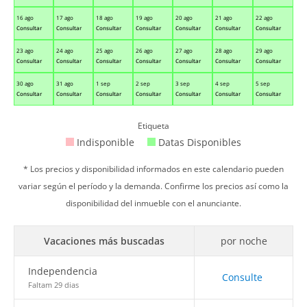
16 ago
17 ago
18 ago
19 ago
20 ago
21 ago
22 ago
Consultar
Consultar
Consultar
Consultar
Consultar
Consultar
Consultar
23 ago
24 ago
25 ago
26 ago
27 ago
28 ago
29 ago
Consultar
Consultar
Consultar
Consultar
Consultar
Consultar
Consultar
30 ago
31 ago
1 sep
2 sep
3 sep
4 sep
5 sep
Consultar
Consultar
Consultar
Consultar
Consultar
Consultar
Consultar
Etiqueta
Indisponible
Datas Disponibles
* Los precios y disponibilidad informados en este calendario pueden
variar según el período y la demanda. Confirme los precios así como la
disponibilidad del inmueble con el anunciante.
Vacaciones más buscadas
por noche
Independencia
Consulte
Faltam 29 dias