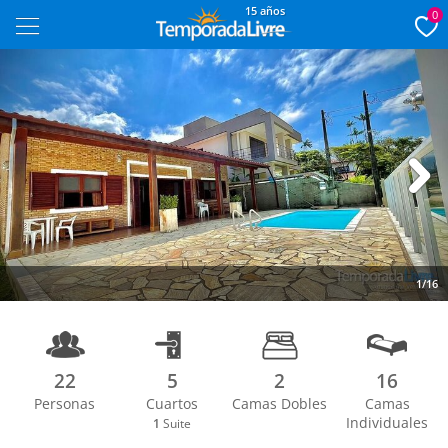
15 años
0
Next
1/16
22
5
2
16
Personas
Cuartos
Camas Dobles
Camas
Individuales
1
Suite