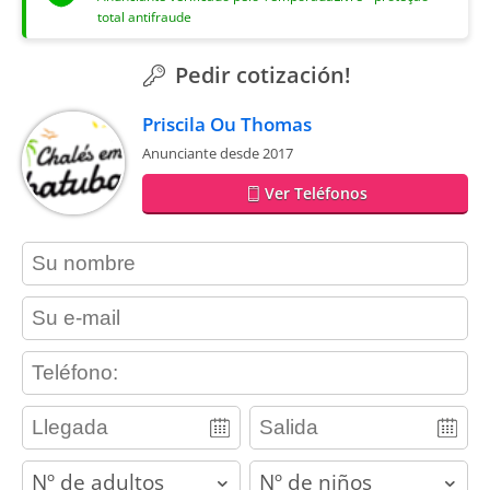
total antifraude
Pedir cotización!
Priscila Ou Thomas
Anunciante desde 2017
Ver Teléfonos
contact_name
contact_email
contact_phone
adults
children