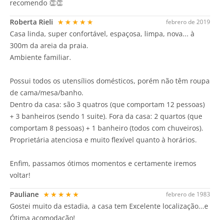
recomendo 👏👏
Roberta Rieli
★★★★★
febrero de 2019
Casa linda, super confortável, espaçosa, limpa, nova... à
300m da areia da praia.
Ambiente familiar.
Possui todos os utensílios domésticos, porém não têm roupa
de cama/mesa/banho.
Dentro da casa: são 3 quatros (que comportam 12 pessoas)
+ 3 banheiros (sendo 1 suite). Fora da casa: 2 quartos (que
comportam 8 pessoas) + 1 banheiro (todos com chuveiros).
Proprietária atenciosa e muito flexível quanto à horários.
Enfim, passamos ótimos momentos e certamente iremos
voltar!
Pauliane
★★★★★
febrero de 1983
Gostei muito da estadia, a casa tem Excelente localização...e
Ótima acomodação!